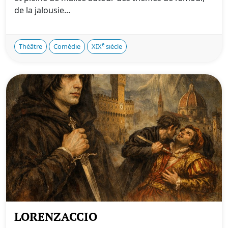
de la jalousie...
e
Théâtre
Comédie
XIX
siècle
LORENZACCIO