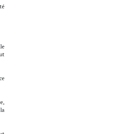
té
le
out
âce
e,
la
ut