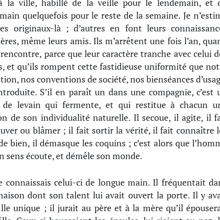
à la ville, habillé de la veille pour le lendemain, et 
main quelquefois pour le reste de la semaine. Je n’esti
es originaux-là ; d’autres en font leurs connaissanc
ières, même leurs amis. Ils m’arrêtent une fois l’an, qua
s rencontre, parce que leur caractère tranche avec celui d
s, et qu’ils rompent cette fastidieuse uniformité que not
tion, nos conventions de société, nos bienséances d’usag
ntroduite. S’il en paraît un dans une compagnie, c’est 
 de levain qui fermente, et qui restitue à chacun u
n de son individualité naturelle. Il secoue, il agite, il f
ver ou blâmer ; il fait sortir la vérité, il fait connaître 
de bien, il démasque les coquins ; c’est alors que l’hom
n sens écoute, et démêle son monde.
e connaissais celui-ci de longue main. Il fréquentait da
aison dont son talent lui avait ouvert la porte. Il y ava
ille unique ; il jurait au père et à la mère qu’il épousera