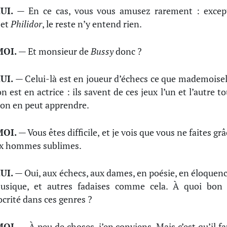
UI.
— En ce cas, vous vous amusez rarement : excep
l
et
Philidor
, le reste n’y entend rien.
MOI.
— Et monsieur de
Bussy
donc ?
UI.
— Celui-là est en joueur d’échecs ce que mademoisel
n est en actrice : ils savent de ces jeux l’un et l’autre t
’on en peut apprendre.
MOI.
— Vous êtes difficile, et je vois que vous ne faites gr
x hommes sublimes.
UI.
— Oui, aux échecs, aux dames, en poésie, en éloquenc
usique, et autres fadaises comme cela. À quoi bon 
crité dans ces genres ?
MOI.
— À peu de choses, j’en conviens. Mais c’est qu’il fa