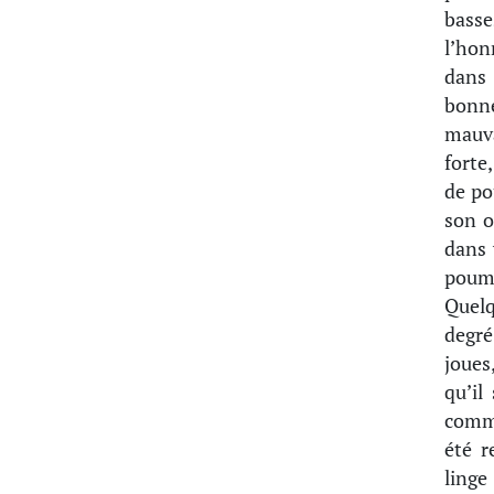
basse
l’hon
dans 
bonne
mauva
forte
de po
son o
dans 
poum
Quelq
degré
joues
qu’il
comme
été r
linge