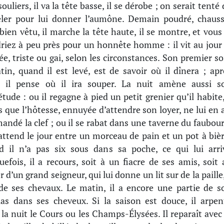
ouliers, il va la tête basse, il se dérobe ; on serait tenté
eler pour lui donner l’aumône. Demain poudré, chauss
, bien vêtu, il marche la tête haute, il se montre, et vous 
riez à peu près pour un honnête homme : il vit au jour 
ée, triste ou gai, selon les circonstances. Son premier so
tin, quand il est levé, est de savoir où il dînera ; apr
, il pense où il ira souper. La nuit amène aussi s
étude : ou il regagne à pied un petit grenier qu’il habite,
 que l’hôtesse, ennuyée d’attendre son loyer, ne lui en a
andé la clef ; ou il se rabat dans une taverne du faubour
 attend le jour entre un morceau de pain et un pot à bièr
 il n’a pas six sous dans sa poche, ce qui lui arri
uefois, il a recours, soit à un fiacre de ses amis, soit 
 d’un grand seigneur, qui lui donne un lit sur de la paille
de ses chevaux. Le matin, il a encore une partie de s
as dans ses cheveux. Si la saison est douce, il arpen
 la nuit le Cours ou les Champs-Élysées. Il reparaît avec 