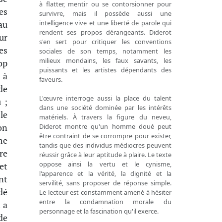
à flatter, mentir ou se contorsionner pour
es
survivre, mais il possède aussi une
intelligence vive et une liberté de parole qui
au
rendent ses propos dérangeants. Diderot
ur
s'en sert pour critiquer les conventions
es
sociales de son temps, notamment les
milieux mondains, les faux savants, les
op
puissants et les artistes dépendants des
 à
faveurs.
de
L'œuvre interroge aussi la place du talent
 ;
dans une société dominée par les intérêts
 le
matériels. À travers la figure du neveu,
on
Diderot montre qu'un homme doué peut
être contraint de se corrompre pour exister,
me
tandis que des individus médiocres peuvent
re
réussir grâce à leur aptitude à plaire. Le texte
oppose ainsi la vertu et le cynisme,
et
l'apparence et la vérité, la dignité et la
nt
servilité, sans proposer de réponse simple.
dé
Le lecteur est constamment amené à hésiter
entre la condamnation morale du
 a
personnage et la fascination qu'il exerce.
de