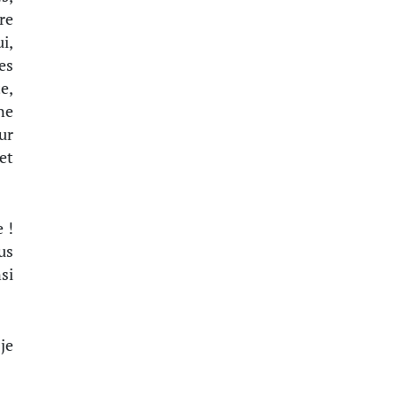
re
i,
es
e,
ne
ur
et
 !
us
si
je