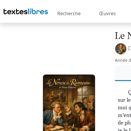
Recherche
Œuvres
Le 
D
Année d
Q
sur l
moi q
m’ent
de ph
je le