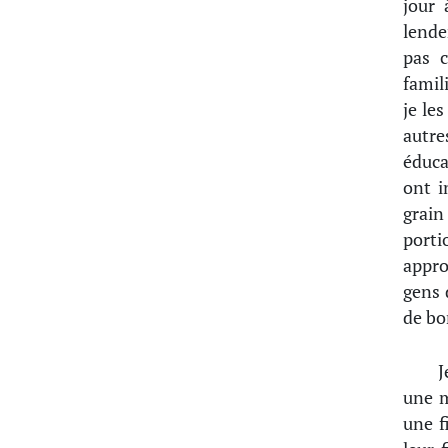
jour 
lende
pas c
famil
je le
autre
éduca
ont i
grain
portio
approu
gens 
de bo
J
une m
une f