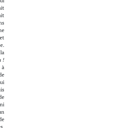
ui
it
ait
ns
ne
et
e.
la
 !
 à
de
ui
is
 de
ni
un
de
s,