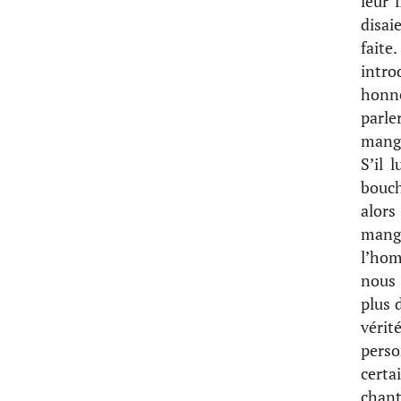
leur 
disai
faite.
intr
honnê
parle
mange
S’il 
bouch
alors
mange
l’hom
nous 
plus d
vérit
pers
certa
chant