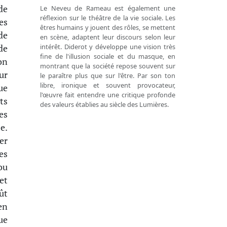
de
Le Neveu de Rameau est également une
réflexion sur le théâtre de la vie sociale. Les
es
êtres humains y jouent des rôles, se mettent
de
en scène, adaptent leur discours selon leur
intérêt. Diderot y développe une vision très
de
fine de l'illusion sociale et du masque, en
on
montrant que la société repose souvent sur
ur
le paraître plus que sur l'être. Par son ton
libre, ironique et souvent provocateur,
ue
l'œuvre fait entendre une critique profonde
ts
des valeurs établies au siècle des Lumières.
es
e.
er
es
ou
et
ût
en
ue