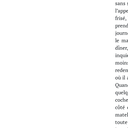
sans s
l’app
frisé
prend
journ
le ma
dîner
inqui
moins
redem
où il
Quand
quelq
cocher
côté 
matel
toute