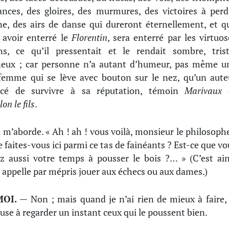
ances, des gloires, des murmures, des victoires à perd
ne, des airs de danse qui dureront éternellement, et qu
 avoir enterré le
Florentin
, sera enterré par les virtuos
ens, ce qu’il pressentait et le rendait sombre, trist
eux ; car personne n’a autant d’humeur, pas même u
 femme qui se lève avec bouton sur le nez, qu’un aute
cé de survivre à sa réputation, témoin
Marivaux
lon le fils
.
l m’aborde. « Ah ! ah ! vous voilà, monsieur le philosophe
e faites-vous ici parmi ce tas de fainéants ? Est-ce que vo
z aussi votre temps à pousser le bois ?… » (C’est ain
 appelle par mépris jouer aux échecs ou aux dames.)
MOI.
— Non ; mais quand je n’ai rien de mieux à faire, 
se à regarder un instant ceux qui le poussent bien.