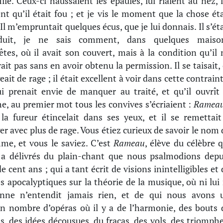
fille. Ceux-ci haussaient les épaules, lui riaient au nez, l
ent qu’il était fou ; et je vis le moment que la chose éta
 Il m’empruntait quelques écus, que je lui donnais. Il s’ét
oduit, je ne sais comment, dans quelques maiso
tes, où il avait son couvert, mais à la condition qu’il 
rait pas sans en avoir obtenu la permission. Il se taisait, 
ait de rage ; il était excellent à voir dans cette contraint
lui prenait envie de manquer au traité, et qu’il ouvrît 
e, au premier mot tous les convives s’écriaient :
Rameau
 la fureur étincelait dans ses yeux, et il se remettait
r avec plus de rage. Vous étiez curieux de savoir le nom 
me, et vous le saviez. C’est
Rameau
, élève du célèbre q
a délivrés du plain-chant que nous psalmodions depu
e cent ans ; qui a tant écrit de visions inintelligibles et
és apocalyptiques sur la théorie de la musique, où ni lui 
onne n’entendit jamais rien, et de qui nous avons 
in nombre d’opéras où il y a de l’harmonie, des bouts 
s, des idées décousues, du fracas, des vols, des triomphe