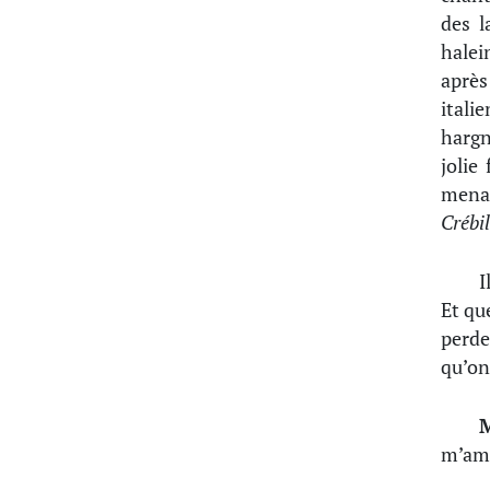
des l
halei
après
itali
hargn
jolie
mena
Crébil
I
Et qu
perde
qu’on
m’amu