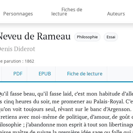
Fiches de
Personnages
lecture
Auteurs
Neveu de Rameau
Philosophie
Essai
enis Diderot
e parution : 1862
PDF
EPUB
Fiche de lecture
u’il fasse beau, qu’il fasse laid, c’est mon habitude d’alle
es cinq heures du soir, me promener au Palais-Royal. C’e
u’on voit toujours seul, rêvant sur le banc d’Argenson. 
retiens avec moi-même de politique, d’amour, de goût 
ilosophie ; j’abandonne mon esprit à tout son libertinage
 laisse maître de suivre la première idée sage ou folle qui 