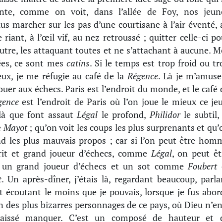
ente, comme on voit, dans l’allée de Foy, nos jeun
lus marcher sur les pas d’une courtisane à l’air éventé, 
e riant, à l’œil vif, au nez retroussé ; quitter celle-ci po
utre, les attaquant toutes et ne s’attachant à aucune. M
es, ce sont mes
catins
. Si le temps est trop froid ou tr
eux, je me réfugie au café de la
Régence
. Là je m’amuse
jouer aux échecs. Paris est l’endroit du monde, et le café 
gence
est l’endroit de Paris où l’on joue le mieux ce jeu
 là que font assaut
Légal
le profond,
Philidor
le subtil,
e
Mayot
; qu’on voit les coups les plus surprenants et qu’
d les plus mauvais propos ; car si l’on peut être hom
rit et grand joueur d’échecs, comme
Légal
, on peut êt
i un grand joueur d’échecs et un sot comme
Foubert
t
. Un après-dîner, j’étais là, regardant beaucoup, parla
t écoutant le moins que je pouvais, lorsque je fus abor
n des plus bizarres personnages de ce pays, où Dieu n’en
laissé manquer. C’est un composé de hauteur et 