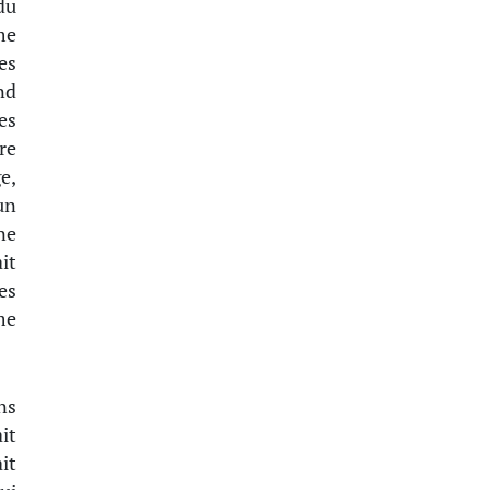
du
me
es
nd
es
re
e,
un
ne
ait
les
me
ns
it
it