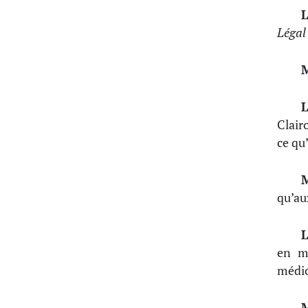
L
Léga
L
Clairo
ce qu
qu’au
L
en m
médio