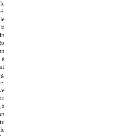
 de
é,
le
la
in
ès
on
 à
it
g,
e.
ve
au
, à
on
te
le