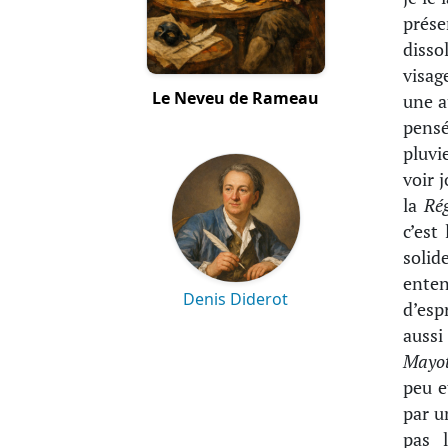
prés
disso
visag
Le Neveu de Rameau
une a
pensé
pluvi
voir 
la
Ré
c’est
solid
enten
Denis Diderot
d’esp
auss
Mayo
peu e
par u
pas 