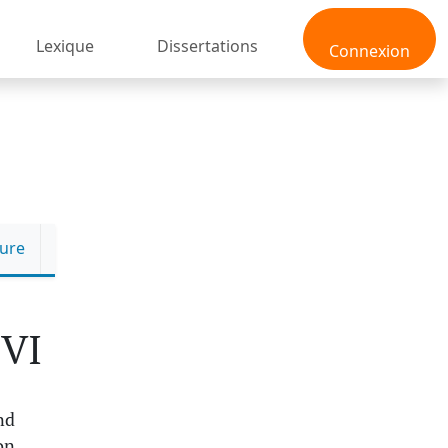
Lexique
Dissertations
Connexion
ture
 VI
nd
on