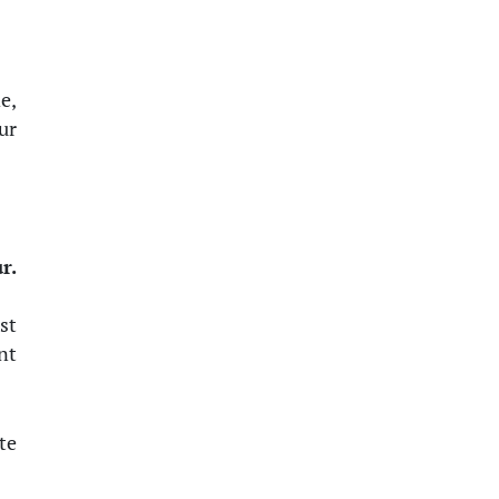
e,
ur
r.
st
nt
te