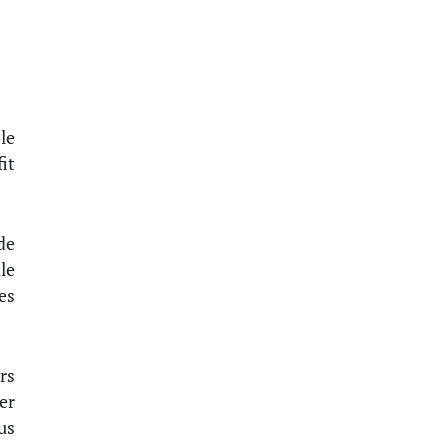
le
it
de
le
es
rs
er
us