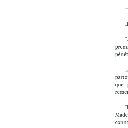
—
I
L
premi
pénét
L
parto
que p
resse
I
Madel
conn