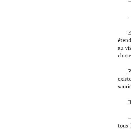
—
—
E
étend
au vi
chose
P
exis
sauri
I
—
tous 