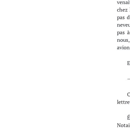
venai
chez 
pas d
neveu
pas à
nous,
avion
E
—
C
lettre
É
Notai