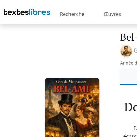
Recherche
Œuvres
Bel
G
Année d
De
L
écuss