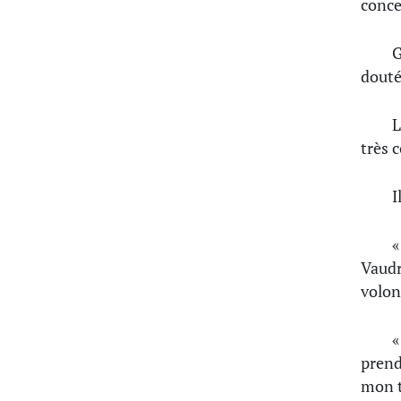
conce
G
douté
L
très c
I
«
Vaudr
volon
«
prend
mon t