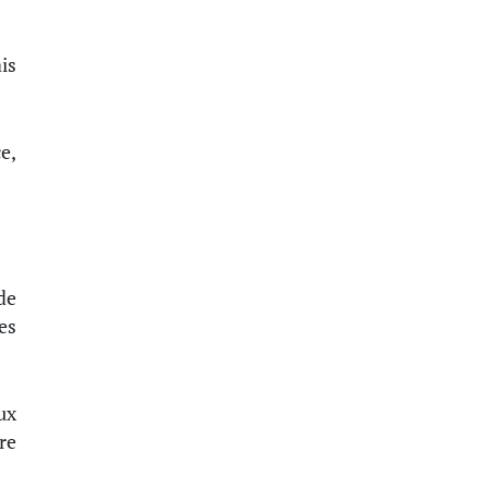
is
e,
de
es
ux
re