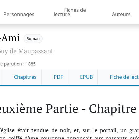
Fiches de
Personnages
lecture
Auteurs
-Ami
Roman
uy de Maupassant
e parution : 1885
Chapitres
PDF
EPUB
Fiche de lec
uxième Partie - Chapitre
’église était tendue de noir, et, sur le portail, un gra
on coiffé d’une couronne annonçait aux passants qu’