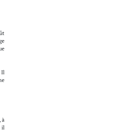
ût
ge
ue
Il
ne
, à
il