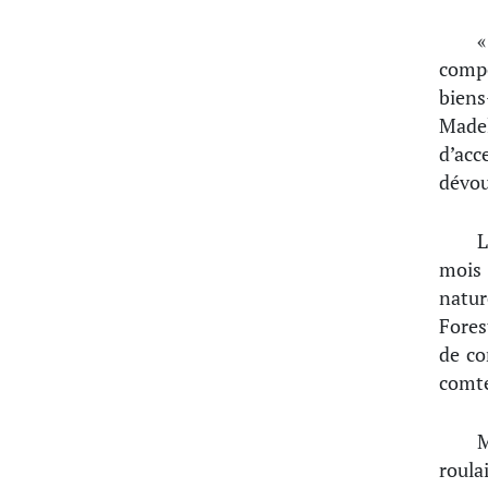
«
compo
biens
Madel
d’acc
dévou
L
mois
natur
Fores
de co
comte
M
roula