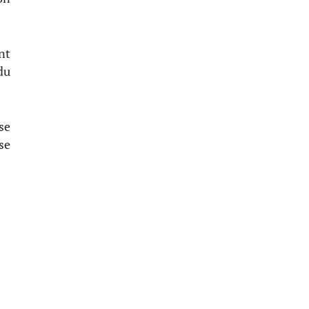
nt
du
se
se