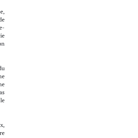
e,
de
e-
ie
on
du
me
ne
as
le
x,
re