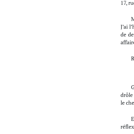
17, r
J’ai 
de de
affai
R
G
drôle
le che
E
réfle