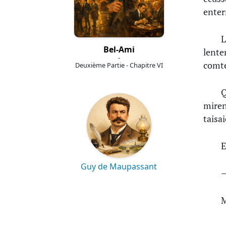
enter
L
Bel-Ami
lente
-
comte
Deuxième Partie - Chapitre VI
Q
miren
taisa
E
Guy de Maupassant
—
M