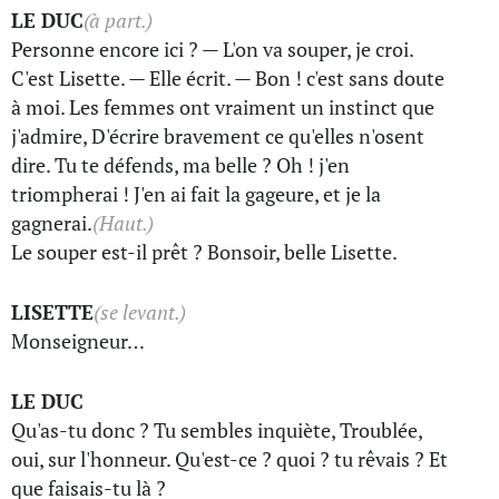
LE DUC
(à part.)
Personne encore ici ? — L'on va souper, je croi.
C'est Lisette. — Elle écrit. — Bon ! c'est sans doute
à moi. Les femmes ont vraiment un instinct que
j'admire, D'écrire bravement ce qu'elles n'osent
dire. Tu te défends, ma belle ? Oh ! j'en
triompherai ! J'en ai fait la gageure, et je la
gagnerai.
(Haut.)
Le souper est-il prêt ? Bonsoir, belle Lisette.
LISETTE
(se levant.)
Monseigneur…
LE DUC
Qu'as-tu donc ? Tu sembles inquiète, Troublée,
oui, sur l'honneur. Qu'est-ce ? quoi ? tu rêvais ? Et
que faisais-tu là ?