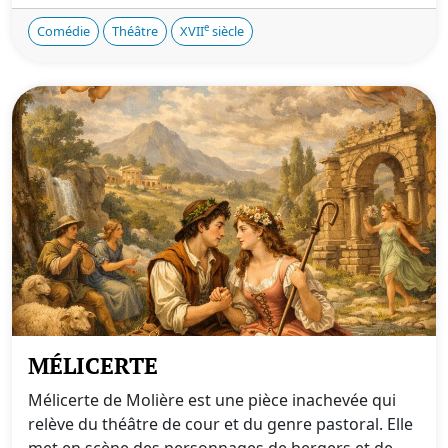
e
Comédie
Théâtre
XVII
siècle
MÉLICERTE
Mélicerte de Molière est une pièce inachevée qui
relève du théâtre de cour et du genre pastoral. Elle
met en scène des personnages de bergers et de