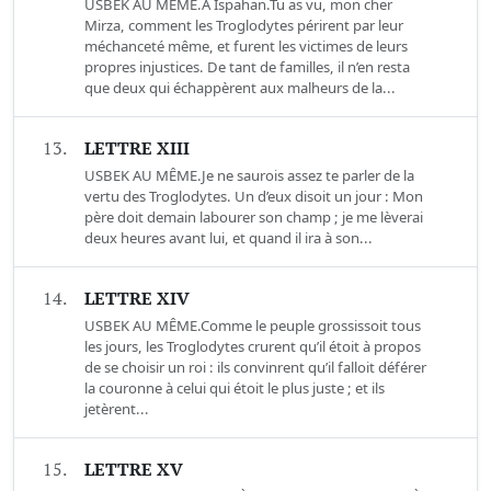
USBEK AU MÊME.À Ispahan.Tu as vu, mon cher
Mirza, comment les Troglodytes périrent par leur
méchanceté même, et furent les victimes de leurs
propres injustices. De tant de familles, il n’en resta
que deux qui échappèrent aux malheurs de la...
13.
LETTRE XIII
USBEK AU MÊME.Je ne saurois assez te parler de la
vertu des Troglodytes. Un d’eux disoit un jour : Mon
père doit demain labourer son champ ; je me lèverai
deux heures avant lui, et quand il ira à son...
14.
LETTRE XIV
USBEK AU MÊME.Comme le peuple grossissoit tous
les jours, les Troglodytes crurent qu’il étoit à propos
de se choisir un roi : ils convinrent qu’il falloit déférer
la couronne à celui qui étoit le plus juste ; et ils
jetèrent...
15.
LETTRE XV