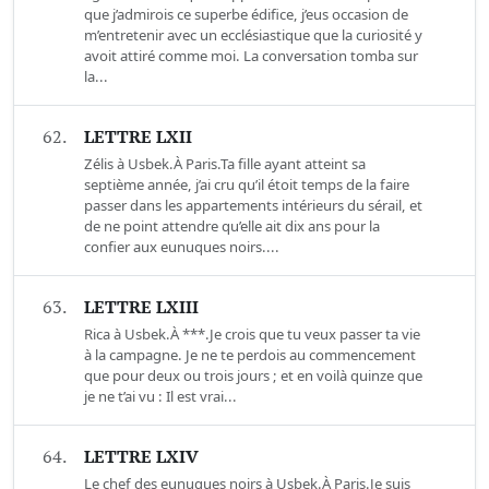
que j’admirois ce superbe édifice, j’eus occasion de
m’entretenir avec un ecclésiastique que la curiosité y
avoit attiré comme moi. La conversation tomba sur
la...
62.
LETTRE LXII
Zélis à Usbek.À Paris.Ta fille ayant atteint sa
septième année, j’ai cru qu’il étoit temps de la faire
passer dans les appartements intérieurs du sérail, et
de ne point attendre qu’elle ait dix ans pour la
confier aux eunuques noirs....
63.
LETTRE LXIII
Rica à Usbek.À ***.Je crois que tu veux passer ta vie
à la campagne. Je ne te perdois au commencement
que pour deux ou trois jours ; et en voilà quinze que
je ne t’ai vu : Il est vrai...
64.
LETTRE LXIV
Le chef des eunuques noirs à Usbek.À Paris.Je suis