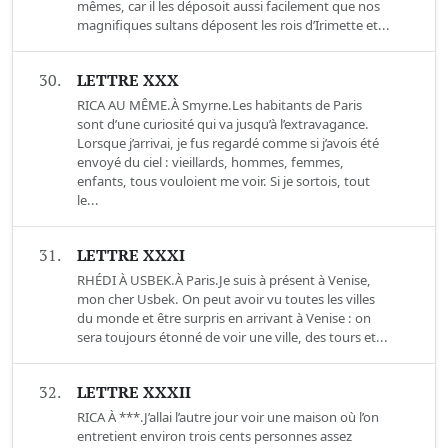
mêmes, car il les déposoit aussi facilement que nos
magnifiques sultans déposent les rois d’Irimette et...
30.
LETTRE XXX
RICA AU MÊME.À Smyrne.Les habitants de Paris
sont d’une curiosité qui va jusqu’à l’extravagance.
Lorsque j’arrivai, je fus regardé comme si j’avois été
envoyé du ciel : vieillards, hommes, femmes,
enfants, tous vouloient me voir. Si je sortois, tout
le...
31.
LETTRE XXXI
RHÉDI À USBEK.À Paris.Je suis à présent à Venise,
mon cher Usbek. On peut avoir vu toutes les villes
du monde et être surpris en arrivant à Venise : on
sera toujours étonné de voir une ville, des tours et...
32.
LETTRE XXXII
RICA À ***.J’allai l’autre jour voir une maison où l’on
entretient environ trois cents personnes assez