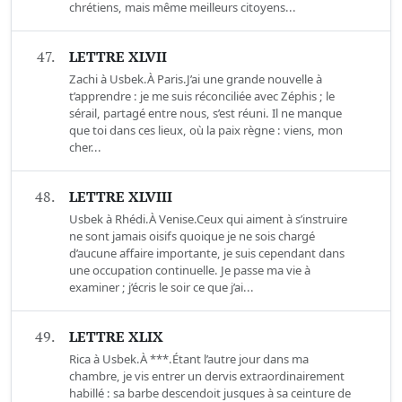
chrétiens, mais même meilleurs citoyens...
47.
LETTRE XLVII
Zachi à Usbek.À Paris.J’ai une grande nouvelle à
t’apprendre : je me suis réconciliée avec Zéphis ; le
sérail, partagé entre nous, s’est réuni. Il ne manque
que toi dans ces lieux, où la paix règne : viens, mon
cher...
48.
LETTRE XLVIII
Usbek à Rhédi.À Venise.Ceux qui aiment à s’instruire
ne sont jamais oisifs quoique je ne sois chargé
d’aucune affaire importante, je suis cependant dans
une occupation continuelle. Je passe ma vie à
examiner ; j’écris le soir ce que j’ai...
49.
LETTRE XLIX
Rica à Usbek.À ***.Étant l’autre jour dans ma
chambre, je vis entrer un dervis extraordinairement
habillé : sa barbe descendoit jusques à sa ceinture de