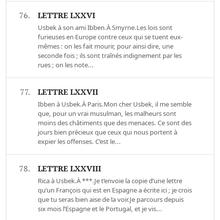
76.
LETTRE LXXVI
Usbek à son ami Ibben.À Smyrne.Les lois sont
furieuses en Europe contre ceux qui se tuent eux-
mêmes : on les fait mourir, pour ainsi dire, une
seconde fois ; ils sont traînés indignement par les
rues ; on les note...
77.
LETTRE LXXVII
Ibben à Usbek.À Paris.Mon cher Usbek, il me semble
que, pour un vrai musulman, les malheurs sont
moins des châtiments que des menaces. Ce sont des
jours bien précieux que ceux qui nous portent à
expier les offenses. C’est le...
78.
LETTRE LXXVIII
Rica à Usbek.À ***.Je t’envoie la copie d’une lettre
qu’un François qui est en Espagne a écrite ici ; je crois
que tu seras bien aise de la voir.Je parcours depuis
six mois l’Espagne et le Portugal, et je vis...