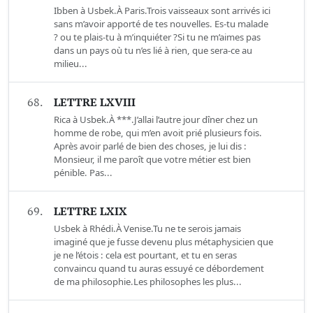
Ibben à Usbek.À Paris.Trois vaisseaux sont arrivés ici
sans m’avoir apporté de tes nouvelles. Es-tu malade
? ou te plais-tu à m’inquiéter ?Si tu ne m’aimes pas
dans un pays où tu n’es lié à rien, que sera-ce au
milieu...
68.
LETTRE LXVIII
Rica à Usbek.À ***.J’allai l’autre jour dîner chez un
homme de robe, qui m’en avoit prié plusieurs fois.
Après avoir parlé de bien des choses, je lui dis :
Monsieur, il me paroît que votre métier est bien
pénible. Pas...
69.
LETTRE LXIX
Usbek à Rhédi.À Venise.Tu ne te serois jamais
imaginé que je fusse devenu plus métaphysicien que
je ne l’étois : cela est pourtant, et tu en seras
convaincu quand tu auras essuyé ce débordement
de ma philosophie.Les philosophes les plus...