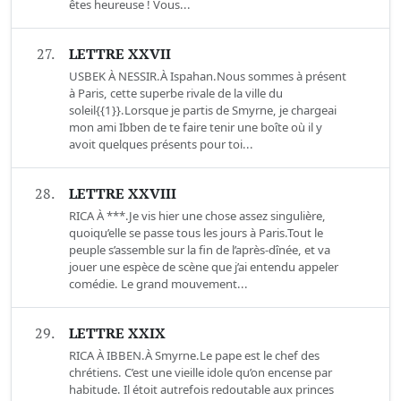
êtes heureuse ! Vous...
27.
LETTRE XXVII
USBEK À NESSIR.À Ispahan.Nous sommes à présent
à Paris, cette superbe rivale de la ville du
soleil{{1}}.Lorsque je partis de Smyrne, je chargeai
mon ami Ibben de te faire tenir une boîte où il y
avoit quelques présents pour toi...
28.
LETTRE XXVIII
RICA À ***.Je vis hier une chose assez singulière,
quoiqu’elle se passe tous les jours à Paris.Tout le
peuple s’assemble sur la fin de l’après-dînée, et va
jouer une espèce de scène que j’ai entendu appeler
comédie. Le grand mouvement...
29.
LETTRE XXIX
RICA À IBBEN.À Smyrne.Le pape est le chef des
chrétiens. C’est une vieille idole qu’on encense par
habitude. Il étoit autrefois redoutable aux princes