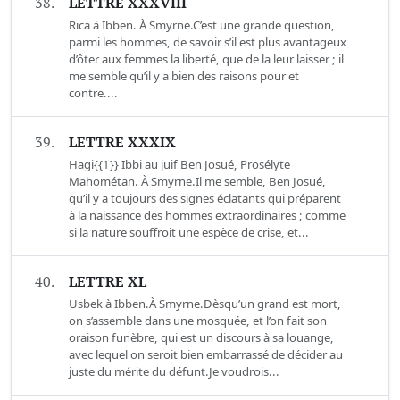
38.
LETTRE XXXVIII
Rica à Ibben. À Smyrne.C’est une grande question,
parmi les hommes, de savoir s’il est plus avantageux
d’ôter aux femmes la liberté, que de la leur laisser ; il
me semble qu’il y a bien des raisons pour et
contre....
39.
LETTRE XXXIX
Hagi{{1}} Ibbi au juif Ben Josué, Prosélyte
Mahométan. À Smyrne.Il me semble, Ben Josué,
qu’il y a toujours des signes éclatants qui préparent
à la naissance des hommes extraordinaires ; comme
si la nature souffroit une espèce de crise, et...
40.
LETTRE XL
Usbek à Ibben.À Smyrne.Dèsqu’un grand est mort,
on s’assemble dans une mosquée, et l’on fait son
oraison funèbre, qui est un discours à sa louange,
avec lequel on seroit bien embarrassé de décider au
juste du mérite du défunt.Je voudrois...