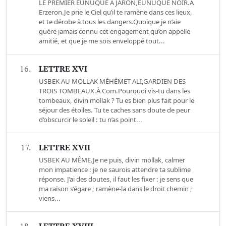
LE PREMIER EUNUQUE À JARON,EUNUQUE NOIR.À
Erzeron.Je prie le Ciel qu’il te ramène dans ces lieux,
et te dérobe à tous les dangers.Quoique je n’aie
guère jamais connu cet engagement qu’on appelle
amitié, et que je me sois enveloppé tout...
16.
LETTRE XVI
USBEK AU MOLLAK MÉHÉMET ALI,GARDIEN DES
TROIS TOMBEAUX.À Com.Pourquoi vis-tu dans les
tombeaux, divin mollak ? Tu es bien plus fait pour le
séjour des étoiles. Tu te caches sans doute de peur
d’obscurcir le soleil : tu n’as point...
17.
LETTRE XVII
USBEK AU MÊME.Je ne puis, divin mollak, calmer
mon impatience : je ne saurois attendre ta sublime
réponse. J’ai des doutes, il faut les fixer : je sens que
ma raison s’égare ; ramène-la dans le droit chemin ;
viens...
18.
LETTRE XVIII