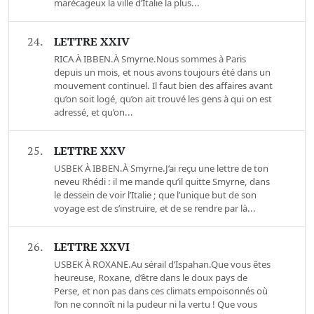
marécageux la ville d’Italie la plus...
24.
LETTRE XXIV
RICA À IBBEN.À Smyrne.Nous sommes à Paris
depuis un mois, et nous avons toujours été dans un
mouvement continuel. Il faut bien des affaires avant
qu’on soit logé, qu’on ait trouvé les gens à qui on est
adressé, et qu’on...
25.
LETTRE XXV
USBEK À IBBEN.À Smyrne.J’ai reçu une lettre de ton
neveu Rhédi : il me mande qu’il quitte Smyrne, dans
le dessein de voir l’Italie ; que l’unique but de son
voyage est de s’instruire, et de se rendre par là...
26.
LETTRE XXVI
USBEK À ROXANE.Au sérail d’Ispahan.Que vous êtes
heureuse, Roxane, d’être dans le doux pays de
Perse, et non pas dans ces climats empoisonnés où
l’on ne connoît ni la pudeur ni la vertu ! Que vous