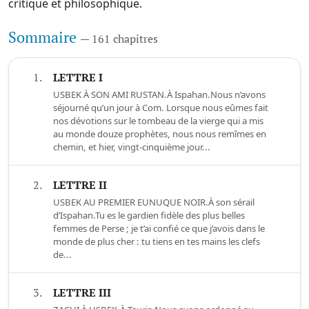
critique et philosophique.
Sommaire
— 161 chapitres
1.
LETTRE I
USBEK À SON AMI RUSTAN.À Ispahan.Nous n’avons
séjourné qu’un jour à Com. Lorsque nous eûmes fait
nos dévotions sur le tombeau de la vierge qui a mis
au monde douze prophètes, nous nous remîmes en
chemin, et hier, vingt-cinquième jour...
2.
LETTRE II
USBEK AU PREMIER EUNUQUE NOIR.À son sérail
d’Ispahan.Tu es le gardien fidèle des plus belles
femmes de Perse ; je t’ai confié ce que j’avois dans le
monde de plus cher : tu tiens en tes mains les clefs
de...
3.
LETTRE III