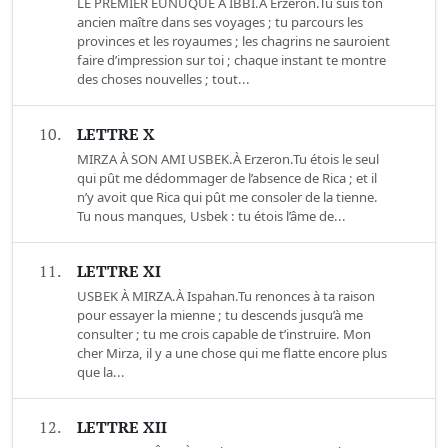
LE PREMIER EUNUQUE À IBBI.À Erzeron.Tu suis ton
ancien maître dans ses voyages ; tu parcours les
provinces et les royaumes ; les chagrins ne sauroient
faire d’impression sur toi ; chaque instant te montre
des choses nouvelles ; tout...
10.
LETTRE X
MIRZA À SON AMI USBEK.À Erzeron.Tu étois le seul
qui pût me dédommager de l’absence de Rica ; et il
n’y avoit que Rica qui pût me consoler de la tienne.
Tu nous manques, Usbek : tu étois l’âme de...
11.
LETTRE XI
USBEK À MIRZA.À Ispahan.Tu renonces à ta raison
pour essayer la mienne ; tu descends jusqu’à me
consulter ; tu me crois capable de t’instruire. Mon
cher Mirza, il y a une chose qui me flatte encore plus
que la...
12.
LETTRE XII