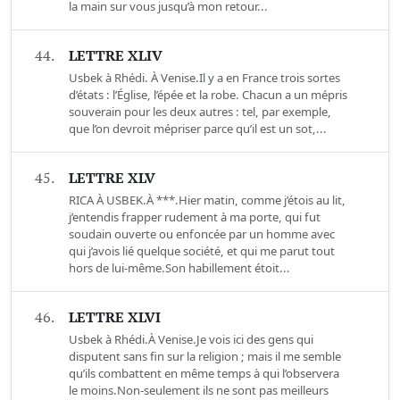
la main sur vous jusqu’à mon retour...
44.
LETTRE XLIV
Usbek à Rhédi. À Venise.Il y a en France trois sortes
d’états : l’Église, l’épée et la robe. Chacun a un mépris
souverain pour les deux autres : tel, par exemple,
que l’on devroit mépriser parce qu’il est un sot,...
45.
LETTRE XLV
RICA À USBEK.À ***.Hier matin, comme j’étois au lit,
j’entendis frapper rudement à ma porte, qui fut
soudain ouverte ou enfoncée par un homme avec
qui j’avois lié quelque société, et qui me parut tout
hors de lui-même.Son habillement étoit...
46.
LETTRE XLVI
Usbek à Rhédi.À Venise.Je vois ici des gens qui
disputent sans fin sur la religion ; mais il me semble
qu’ils combattent en même temps à qui l’observera
le moins.Non-seulement ils ne sont pas meilleurs