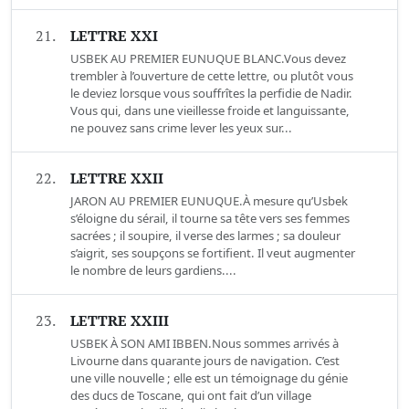
21.
LETTRE XXI
USBEK AU PREMIER EUNUQUE BLANC.Vous devez
trembler à l’ouverture de cette lettre, ou plutôt vous
le deviez lorsque vous souffrîtes la perfidie de Nadir.
Vous qui, dans une vieillesse froide et languissante,
ne pouvez sans crime lever les yeux sur...
22.
LETTRE XXII
JARON AU PREMIER EUNUQUE.À mesure qu’Usbek
s’éloigne du sérail, il tourne sa tête vers ses femmes
sacrées ; il soupire, il verse des larmes ; sa douleur
s’aigrit, ses soupçons se fortifient. Il veut augmenter
le nombre de leurs gardiens....
23.
LETTRE XXIII
USBEK À SON AMI IBBEN.Nous sommes arrivés à
Livourne dans quarante jours de navigation. C’est
une ville nouvelle ; elle est un témoignage du génie
des ducs de Toscane, qui ont fait d’un village