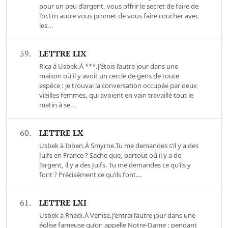
pour un peu d’argent, vous offrir le secret de faire de
l’or.Un autre vous promet de vous faire coucher avec
les...
59.
LETTRE LIX
Rica à Usbek.À ***.J’étois l’autre jour dans une
maison où il y avoit un cercle de gens de toute
espèce : je trouvai la conversation occupée par deux
vieilles femmes, qui avoient en vain travaillé tout le
matin à se...
60.
LETTRE LX
Usbek à Ibben.À Smyrne.Tu me demandes s’il y a des
Juifs en France ? Sache que, partout où il y a de
l’argent, il y a des Juifs. Tu me demandes ce qu’ils y
font ? Précisément ce qu’ils font...
61.
LETTRE LXI
Usbek à Rhédi.À Venise.J’entrai l’autre jour dans une
église fameuse qu’on appelle Notre-Dame : pendant