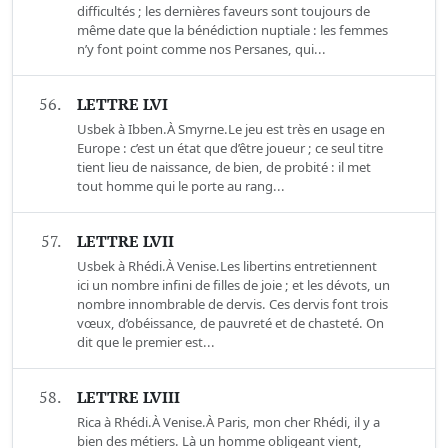
difficultés ; les dernières faveurs sont toujours de
même date que la bénédiction nuptiale : les femmes
n’y font point comme nos Persanes, qui...
56.
LETTRE LVI
Usbek à Ibben.À Smyrne.Le jeu est très en usage en
Europe : c’est un état que d’être joueur ; ce seul titre
tient lieu de naissance, de bien, de probité : il met
tout homme qui le porte au rang...
57.
LETTRE LVII
Usbek à Rhédi.À Venise.Les libertins entretiennent
ici un nombre infini de filles de joie ; et les dévots, un
nombre innombrable de dervis. Ces dervis font trois
vœux, d’obéissance, de pauvreté et de chasteté. On
dit que le premier est...
58.
LETTRE LVIII
Rica à Rhédi.À Venise.À Paris, mon cher Rhédi, il y a
bien des métiers. Là un homme obligeant vient,