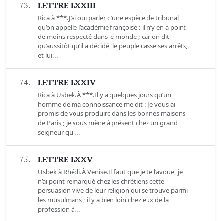
73.
LETTRE LXXIII
Rica à ***.J’ai ouï parler d’une espèce de tribunal
qu’on appelle l’académie françoise : il n’y en a point
de moins respecté dans le monde ; car on dit
qu’aussitôt qu’il a décidé, le peuple casse ses arrêts,
et lui...
74.
LETTRE LXXIV
Rica à Usbek.À ***.Il y a quelques jours qu’un
homme de ma connoissance me dit : Je vous ai
promis de vous produire dans les bonnes maisons
de Paris ; je vous mène à présent chez un grand
seigneur qui...
75.
LETTRE LXXV
Usbek à Rhédi.À Venise.Il faut que je te l’avoue, je
n’ai point remarqué chez les chrétiens cette
persuasion vive de leur religion qui se trouve parmi
les musulmans ; il y a bien loin chez eux de la
profession à...