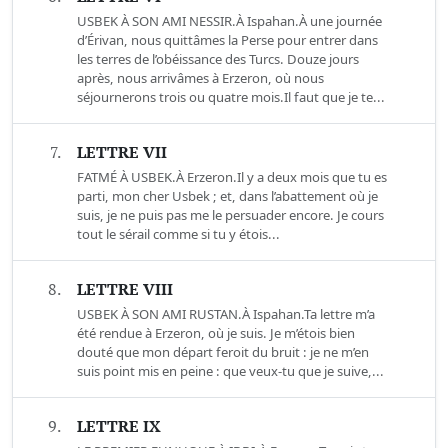
USBEK À SON AMI NESSIR.À Ispahan.À une journée
d’Érivan, nous quittâmes la Perse pour entrer dans
les terres de l’obéissance des Turcs. Douze jours
après, nous arrivâmes à Erzeron, où nous
séjournerons trois ou quatre mois.Il faut que je te...
7.
LETTRE VII
FATMÉ À USBEK.À Erzeron.Il y a deux mois que tu es
parti, mon cher Usbek ; et, dans l’abattement où je
suis, je ne puis pas me le persuader encore. Je cours
tout le sérail comme si tu y étois...
8.
LETTRE VIII
USBEK À SON AMI RUSTAN.À Ispahan.Ta lettre m’a
été rendue à Erzeron, où je suis. Je m’étois bien
douté que mon départ feroit du bruit : je ne m’en
suis point mis en peine : que veux-tu que je suive,...
9.
LETTRE IX