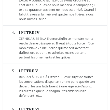
ZACHI À USBEK.À Tauris.Nous avons ordonné au
chef des eunuques de nous mener à la campagne ; il
te dira qu’aucun accident ne nous est arrivé. Quand il
fallut traverser la rivière et quitter nos litières, nous
nous mîmes, selon...
4.
LETTRE IV
ZÉPHIS À USBEK.À Erzeron.Enfin ce monstre noir a
résolu de me désespérer. Il veut à toute force m’ôter
mon esclave Zélide, Zélide qui me sert avec tant
d’affection, et dont les adroites mains portent
partout les ornements et les grâces...
5.
LETTRE V
RUSTAN À USBEK.À Erzeron.Tu es le sujet de toutes
les conversations d’Ispahan ; on ne parle que de ton
départ : les uns l’attribuent à une légèreté d’esprit,
les autres à quelque chagrin ; tes amis seuls te
défendent, et...
6.
LETTRE VI