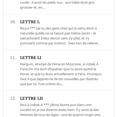
corde ; il avoit les pieds nus ; son habit étoit gris,
grossier et, en...
50.
LETTRE L
Rica à ***.J’ai vu des gens chez qui la vertu étoit si
naturelle qu’elle ne se faisoit pas même sentir : ils
s’attachoient à leur devoir sans s’y plier, et s’y
portoient comme par instinct ; bien loin de relever...
51.
LETTRE LI
Nargum, envoyé de Perse en Moscovie, à Usbek.À
Paris.On m’a écrit d’Ispahan que tu avois quitté la
Perse, et que tu étois actuellement à Paris. Pourquoi
faut-il que j’apprenne de tes nouvelles par d’autres
que par toi ?Les ordres du...
52.
LETTRE LII
Rica à Usbek.À ***.J’étois l’autre jour dans une
société où je me divertis assez bien. Il y avoit là des
femmes de tous les âges : une de quatre-vingts ans,