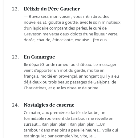
22.
L’élixir du Père Gaucher
— Buvez ceci, mon voisin ; vous m’en direz des
nouvelles.Et, goutte à goutte, avec le soin minutieux
d’un lapidaire comptant des perles, le curé de
Graveson me versa deux doigts d’une liqueur verte,
dorée, chaude, étincelante, exquise… J’en eus...
23.
En Camargue
Ile départGrande rumeur au château. Le messager
vient d’apporter un mot du garde, moitié en
français, moitié en provençal, annonçant qu’il y a eu
déjà deux ou trois beaux passages de Galéjons, de
Charlottines, et que les oiseaux de prime...
24.
Nostalgies de caserne
Ce matin, aux premières clartés de l’aube, un
formidable roulement de tambour me réveille en
sursaut… Ran plan plan ! Ran plan plan !…Un
tambour dans mes pins à pareille heure !… Voilà qui
est singulier, par exemple.Vite, vite, je...