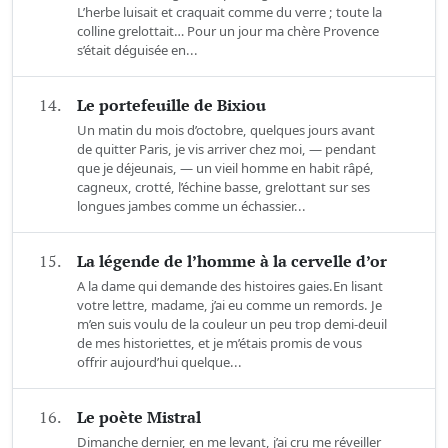
L’herbe luisait et craquait comme du verre ; toute la
colline grelottait… Pour un jour ma chère Provence
s’était déguisée en...
14.
Le portefeuille de Bixiou
Un matin du mois d’octobre, quelques jours avant
de quitter Paris, je vis arriver chez moi, — pendant
que je déjeunais, — un vieil homme en habit râpé,
cagneux, crotté, l’échine basse, grelottant sur ses
longues jambes comme un échassier...
15.
La légende de l’homme à la cervelle d’or
A la dame qui demande des histoires gaies.En lisant
votre lettre, madame, j’ai eu comme un remords. Je
m’en suis voulu de la couleur un peu trop demi-deuil
de mes historiettes, et je m’étais promis de vous
offrir aujourd’hui quelque...
16.
Le poète Mistral
Dimanche dernier, en me levant, j’ai cru me réveiller