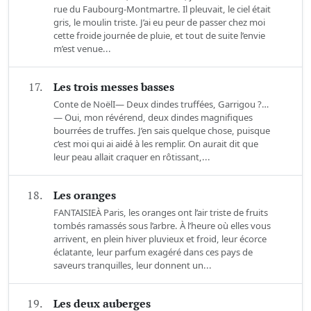
rue du Faubourg-Montmartre. Il pleuvait, le ciel était
gris, le moulin triste. J’ai eu peur de passer chez moi
cette froide journée de pluie, et tout de suite l’envie
m’est venue...
17.
Les trois messes basses
Conte de NoëlI— Deux dindes truffées, Garrigou ?…
— Oui, mon révérend, deux dindes magnifiques
bourrées de truffes. J’en sais quelque chose, puisque
c’est moi qui ai aidé à les remplir. On aurait dit que
leur peau allait craquer en rôtissant,...
18.
Les oranges
FANTAISIEÀ Paris, les oranges ont l’air triste de fruits
tombés ramassés sous l’arbre. À l’heure où elles vous
arrivent, en plein hiver pluvieux et froid, leur écorce
éclatante, leur parfum exagéré dans ces pays de
saveurs tranquilles, leur donnent un...
19.
Les deux auberges