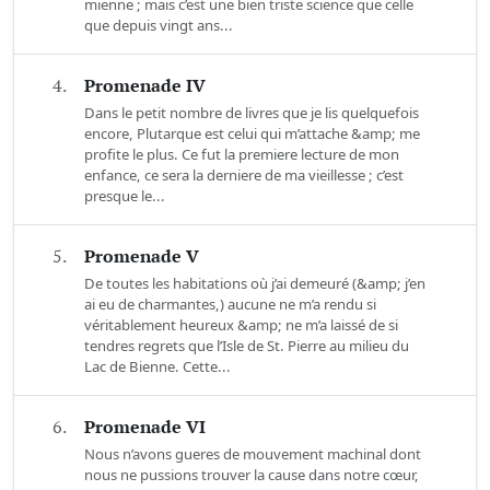
mienne ; mais c’est une bien triste science que celle
que depuis vingt ans...
4.
Promenade IV
Dans le petit nombre de livres que je lis quelquefois
encore, Plutarque est celui qui m’attache &amp; me
profite le plus. Ce fut la premiere lecture de mon
enfance, ce sera la derniere de ma vieillesse ; c’est
presque le...
5.
Promenade V
De toutes les habitations où j’ai demeuré (&amp; j’en
ai eu de charmantes,) aucune ne m’a rendu si
véritablement heureux &amp; ne m’a laissé de si
tendres regrets que l’Isle de St. Pierre au milieu du
Lac de Bienne. Cette...
6.
Promenade VI
Nous n’avons gueres de mouvement machinal dont
nous ne pussions trouver la cause dans notre cœur,