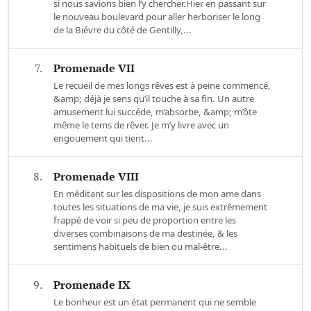
si nous savions bien l’y chercher.Hier en passant sur
le nouveau boulevard pour aller herboriser le long
de la Biévre du côté de Gentilly,...
7.
Promenade VII
Le recueil de mes longs rêves est à peine commencé,
&amp; déjà je sens qu’il touche à sa fin. Un autre
amusement lui succéde, m’absorbe, &amp; m’ôte
même le tems de rêver. Je m’y livre avec un
engouement qui tient...
8.
Promenade VIII
En méditant sur les dispositions de mon ame dans
toutes les situations de ma vie, je suis extrêmement
frappé de voir si peu de proportion entre les
diverses combinaisons de ma destinée, & les
sentimens habituels de bien ou mal-être...
9.
Promenade IX
Le bonheur est un état permanent qui ne semble