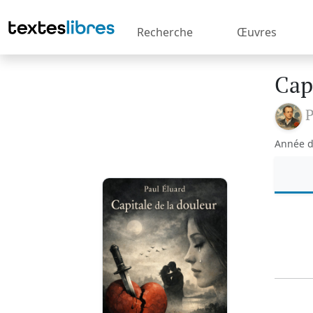
Recherche
Œuvres
Cap
P
Année d