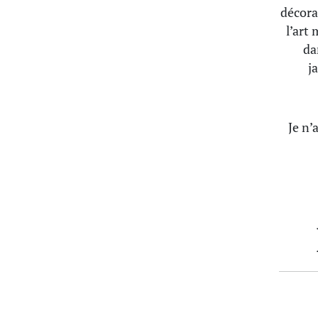
décorat
l’art 
da
j
Je n’