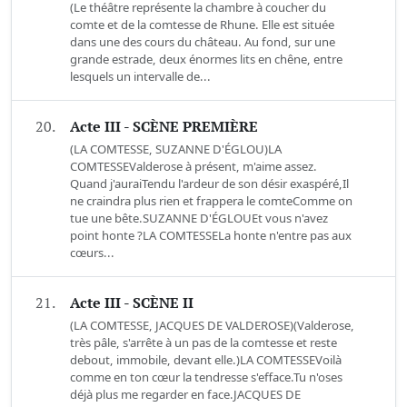
(Le théâtre représente la chambre à coucher du
comte et de la comtesse de Rhune. Elle est située
dans une des cours du château. Au fond, sur une
grande estrade, deux énormes lits en chêne, entre
lesquels un intervalle de...
20.
Acte III - SCÈNE PREMIÈRE
(LA COMTESSE, SUZANNE D'ÉGLOU)LA
COMTESSEValderose à présent, m'aime assez.
Quand j'auraiTendu l'ardeur de son désir exaspéré,Il
ne craindra plus rien et frappera le comteComme on
tue une bête.SUZANNE D'ÉGLOUEt vous n'avez
point honte ?LA COMTESSELa honte n'entre pas aux
cœurs...
21.
Acte III - SCÈNE II
(LA COMTESSE, JACQUES DE VALDEROSE)(Valderose,
très pâle, s'arrête à un pas de la comtesse et reste
debout, immobile, devant elle.)LA COMTESSEVoilà
comme en ton cœur la tendresse s'efface.Tu n'oses
déjà plus me regarder en face.JACQUES DE