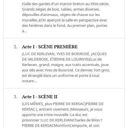
(Salle des gardes d'un manoir breton au XIVe siècle.
Grands sièges de bois, tables, armes diverses,
dépouilles d'animaux, objets de chasse sur les
murailles.)(On aperçoit la salle en perspective avec
des fenêtres dans le fond. Au premier plan, portes
à...
2.
Acte I - SCÈNE PREMIÈRE
(LUC DE KERLEVAN, YVES DE BOISROSÉ, JACQUES
DE VALDEROSE, ÉTIENNE DE LOURNYE)(Luc de
Kerlevan, grand, maigre, aux traits accentués, joue
aux dés avec Yves de Boisrosé. Ce dernier, fort gros,
est étranglé dans un uniforme et porte à tout
instant...
3.
Acte I - SCÈNE II
(LES MÊMES, plus PIERRE DE KERSAC)PIERRE DE
KERSAC (, entrant vivement.)Messieurs, je vous
apporte une triste nouvelle :Le duc est
prisonnier !LUC DE KERLEVANCharles de Blois ?
PIERRE DE KERSACMontfortL'emporte, et son