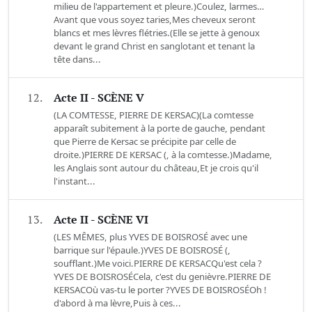
milieu de l'appartement et pleure.)Coulez, larmes…
Avant que vous soyez taries,Mes cheveux seront
blancs et mes lèvres flétries.(Elle se jette à genoux
devant le grand Christ en sanglotant et tenant la
tête dans...
12.
Acte II - SCÈNE V
(LA COMTESSE, PIERRE DE KERSAC)(La comtesse
apparaît subitement à la porte de gauche, pendant
que Pierre de Kersac se précipite par celle de
droite.)PIERRE DE KERSAC (, à la comtesse.)Madame,
les Anglais sont autour du château,Et je crois qu'il
l'instant...
13.
Acte II - SCÈNE VI
(LES MÊMES, plus YVES DE BOISROSÉ avec une
barrique sur l'épaule.)YVES DE BOISROSÉ (,
soufflant.)Me voici.PIERRE DE KERSACQu'est cela ?
YVES DE BOISROSÉCela, c'est du genièvre.PIERRE DE
KERSACOù vas-tu le porter ?YVES DE BOISROSÉOh !
d'abord à ma lèvre,Puis à ces...