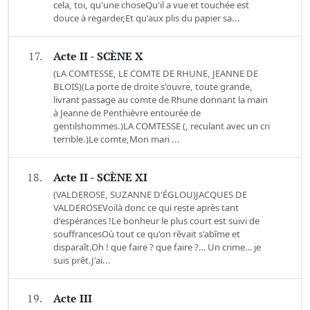
cela, toi, qu'une choseQu'il a vue et touchée est
douce à regarder,Et qu'aux plis du papier sa...
17.
Acte II - SCÈNE X
(LA COMTESSE, LE COMTE DE RHUNE, JEANNE DE
BLOIS)(La porte de droite s'ouvre, toute grande,
livrant passage au comte de Rhune donnant la main
à Jeanne de Penthièvre entourée de
gentilshommes.)LA COMTESSE (, reculant avec un cri
terrible.)Le comte,Mon mari ...
18.
Acte II - SCÈNE XI
(VALDEROSE, SUZANNE D'ÉGLOU)JACQUES DE
VALDEROSEVoilà donc ce qui reste après tant
d'espérances !Le bonheur le plus court est suivi de
souffrancesOù tout ce qu'on rêvait s'abîme et
disparaît.Oh ! que faire ? que faire ?… Un crime… je
suis prêt.J'ai...
19.
Acte III