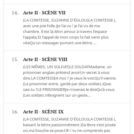
14.
Acte II - SCÈNE VII
(LA COMTESSE, SUZANNE D'ÉGLOU)LA COMTESSE (,
avec une joie folle.)Je l'ai vu ! je l'ai vu de ma
chambre. Il est là.Mon amour à travers l'espace
l'appela,Et l'appel de mon corps l'a fait venir plus
viteQu'un messager portant une lettre....
15.
Acte II - SCÈNE VIII
(LES MÊMES, UN SOLDAT)LE SOLDATMadame, un
prisonnier anglais prétend avoirUn secret à vous
dire.LA COMTESSEA moi ? Je veux le voir.Qu'il vienne.
(Le prisonnier entre, gardé par deux soldats.)Que
sais-tu ?LE PRISONNIERJe n'oserais le direQu'à vous.
(Les soldats s'éloignent sur un geste...
16.
Acte II - SCÈNE IX
(LA COMTESSE, SUZANNE D'ÉGLOU)LA COMTESSE (,
baisant la lettre passionnément.)Sa lèvre s'est posée
où ma bouche se pose.Oh ! tu ne comprends pas