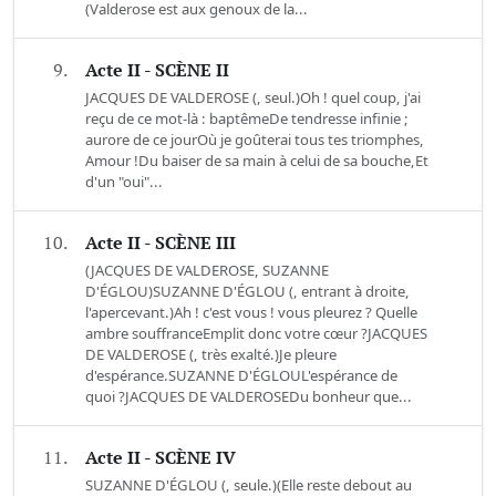
(Valderose est aux genoux de la...
9.
Acte II - SCÈNE II
JACQUES DE VALDEROSE (, seul.)Oh ! quel coup, j'ai
reçu de ce mot-là : baptêmeDe tendresse infinie ;
aurore de ce jourOù je goûterai tous tes triomphes,
Amour !Du baiser de sa main à celui de sa bouche,Et
d'un "oui"...
10.
Acte II - SCÈNE III
(JACQUES DE VALDEROSE, SUZANNE
D'ÉGLOU)SUZANNE D'ÉGLOU (, entrant à droite,
l'apercevant.)Ah ! c'est vous ! vous pleurez ? Quelle
ambre souffranceEmplit donc votre cœur ?JACQUES
DE VALDEROSE (, très exalté.)Je pleure
d'espérance.SUZANNE D'ÉGLOUL'espérance de
quoi ?JACQUES DE VALDEROSEDu bonheur que...
11.
Acte II - SCÈNE IV
SUZANNE D'ÉGLOU (, seule.)(Elle reste debout au