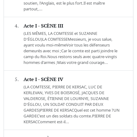
soutien, l'Anglais, est le plus fort.Il est maître
partout,...
4.
Acte I - SCÈNE III
(LES MÊMES, LA COMTESSE et SUZANNE
D'ÉGLOU)LA COMTESSEMessieurs, je vous salue,
ayant voulu moi-mêmeVoir tous les défenseurs
demeurés avec moi ;Car le comte est parti joindre le
camp du Roi.Nous restons seuls avec quatre-vingts
hommes d'armes ;Mais votre grand courage...
5.
Acte I - SCÈNE IV
(LA COMTESSE, PIERRE DE KERSAC, LUC DE
KERLEVAN, YVES DE BOISROSÉ, JACQUES DE
VALDEROSE, ÉTIENNE DE LOURNYE, SUZANNE
D'ÉGLOU, UN SOLDAT CONDUIT PAR DEUX
GARDES)PIERRE DE KERSACQuel est cet homme ?UN
GARDEC'est un des soldats du comte.PIERRE DE
KERSACComment est-il...