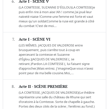
6.
Acte I - SCÈNE V
(LA COMTESSE, SUZANNE D'ÉGLOU)LA COMTESSEJe
puis enfin rire à mon aise !Ah ! comme j'ai joué leur
naïveté niaise !Comme une femme est forte et vaut
mieux qu'un soldatComme la ruse est grande à côté
du combat !C'est de moi...
7.
Acte I - SCÈNE VI
(LES MÊMES. JACQUES DE VALDEROSE entre
brusquement, puis s'arrête tout à coup en
apercevant la comtesse et Suzanne
d'Églou.)JACQUES DE VALDEROSE (, se
retirant.)Pardon.LA COMTESSE (, lui faisant signe
d'approcher.)Mais entrez. J'imagineQue vous n'avez
point peur de ma belle cousine.Moi,...
8.
Acte II - SCÈNE PREMIÈRE
(LA COMTESSE, JACQUES DE VALDEROSE)(Le théâtre
représente une salle du château de Rhune qui sert
d'oratoire à la Comtesse. Sorte de chapelle à gauche.
Portes des deux cités de la scène ; fenêtres au fond.)