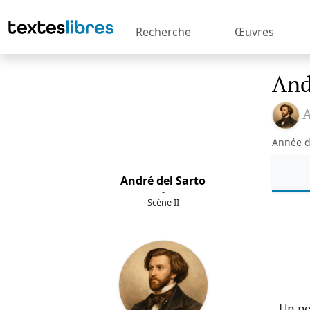
Recherche
Œuvres
And
A
Année d
André del Sarto
-
Scène II
Un pe