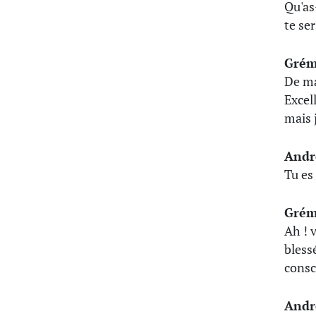
Qu'as
te se
Grém
De ma
Excell
mais 
Andr
Tu es 
Grém
Ah ! v
blessé
cons
Andr