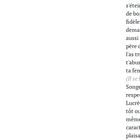
s'éte
de bo
fidèl
deman
aussi
père d
l'as t
t'abu
ta fem
(Il se 
Songe
respe
Lucrè
tôt o
même 
carac
plaisa