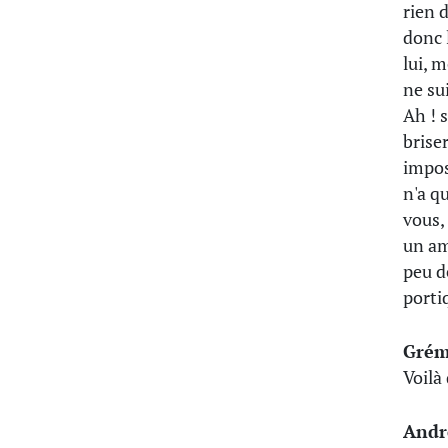
rien 
donc 
lui, 
ne su
Ah ! s
briser
impos
n'a q
vous,
un am
peu d
porti
Grém
Voilà
Andr