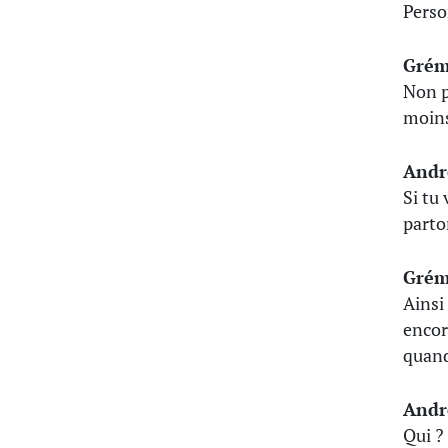
Perso
Grém
Non p
moins
Andr
Si tu
parto
Grém
Ainsi 
encor
quand
Andr
Qui ? 