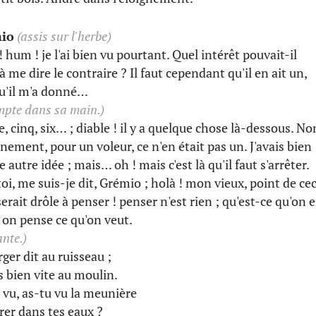
io
(assis sur l'herbe)
 hum ! je l'ai bien vu pourtant. Quel intérêt pouvait-il
à me dire le contraire ? Il faut cependant qu'il en ait un,
u'il m'a donné…
ompte dans sa main.)
e, cinq, six… ; diable ! il y a quelque chose là-dessous. No
inement, pour un voleur, ce n'en était pas un. J'avais bien
 autre idée ; mais… oh ! mais c'est là qu'il faut s'arrêter.
toi, me suis-je dit, Grémio ; holà ! mon vieux, point de cec
serait drôle à penser ! penser n'est rien ; qu'est-ce qu'on 
? on pense ce qu'on veut.
ante.)
rger dit au ruisseau ;
s bien vite au moulin.
 vu, as-tu vu la meunière
rer dans tes eaux ?