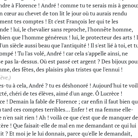
indre à Florence ! André ! comme tu te serais mis à genou
n cœur au chevet de ton lit le jour où tu aurais rendu
ement tes comptes ! Et c'est François Ier qui te les
de ! lui, le chevalier sans reproche, l'honnête homme,
 bien que l'homme généreux ! lui, le protecteur des arts ! 
'un siècle aussi beau que l'antiquité ! Il s'est lié à toi, et t
rompé ! Tu l'as volé, André ! car cela s'appelle ainsi, ne
se pas la-dessus. Où est passé cet argent ? Des bijoux pou
me, des fêtes, des plaisirs plus tristes que l'ennui !
lève.)
s-tu à cela, André ? tu es déshonoré ! Aujourd'hui te voi
cté, chéri de tes élèves, aimé d'un ange. Ô Lucrèce !
ce ! Demain la fable de Florence ; car enfin il faut bien q
u tard ces comptes terribles… Enfer ! et ma femme elle-
n'en sait rien ! Ah ! voilà ce que c'est que de manquer de
tère ! Que faisait-elle de mal en me demandant ce qui lui
it ? Et moi je le lui donnais, parce qu'elle le demandait,