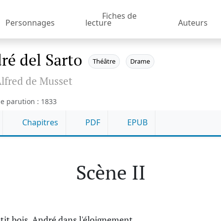
Fiches de
Personnages
lecture
Auteurs
ré del Sarto
Théâtre
Drame
lfred de Musset
e parution : 1833
Chapitres
PDF
EPUB
Scène II
tit bois. André dans l'éloignement.