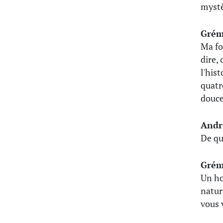
mystè
Grém
Ma fo
dire, 
l'his
quatre
douce
Andr
De qu
Grém
Un ho
nature
vous 