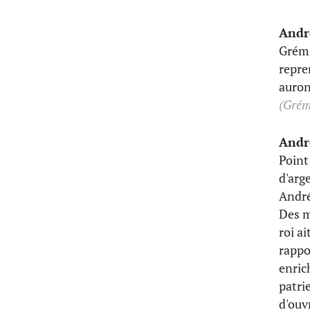
Andr
Grémi
repre
auron
(Grémi
Andr
Point 
d'arg
André
Des m
roi a
rappor
enrich
patrie
d'ouv