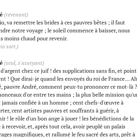
é
(revenant)
o, va remettre les brides à ces pauvres bêtes ; il faut
ndre notre voyage ; le soleil commence à baisser, nous
s moins chaud pour revenir.
o sort.)
é
(seul, s'asseyant)
d'argent chez ce juif ! des supplications sans fin, et point
ent ! Que dirai-je quand les envoyés du roi de France… Ah
, pauvre André, comment peux-tu prononcer ce mot-là 
onceaux d'or entre tes mains ; la plus belle mission qu'u
it jamais confiée à un homme ; cent chefs-d'œuvre à
ter, cent artistes pauvres et souffrants à guérir, à
ir ! le rôle d'un bon ange à jouer ! les bénédictions de la
 à recevoir, et, après tout cela, avoir peuplé un palais
rages magnifiques, et rallumé le feu sacré des arts, prêt à