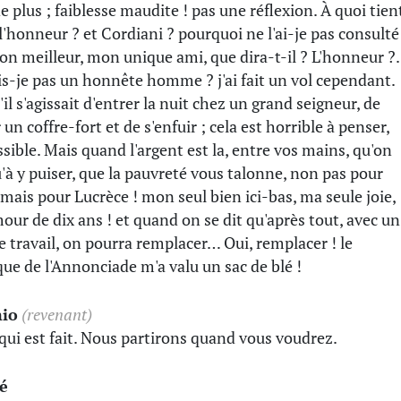
de plus ; faiblesse maudite ! pas une réflexion. À quoi tien
l'honneur ? et Cordiani ? pourquoi ne l'ai-je pas consulté
mon meilleur, mon unique ami, que dira-t-il ? L'honneur 
is-je pas un honnête homme ? j'ai fait un vol cependant.
'il s'agissait d'entrer la nuit chez un grand seigneur, de
 un coffre-fort et de s'enfuir ; cela est horrible à penser,
sible. Mais quand l'argent est la, entre vos mains, qu'on
u'à y puiser, que la pauvreté vous talonne, non pas pour
 mais pour Lucrèce ! mon seul bien ici-bas, ma seule joie,
our de dix ans ! et quand on se dit qu'après tout, avec un
e travail, on pourra remplacer… Oui, remplacer ! le
que de l'Annonciade m'a valu un sac de blé !
io
(revenant)
 qui est fait. Nous partirons quand vous voudrez.
é