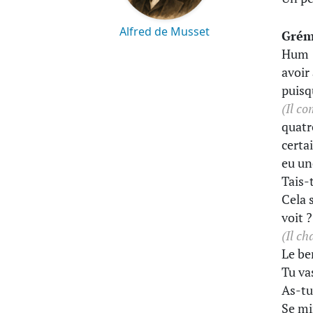
Alfred de Musset
Grém
Hum !
avoir 
puisq
(Il c
quatr
certa
eu une
Tais-
Cela 
voit 
(Il ch
Le be
Tu va
As-tu
Se mi