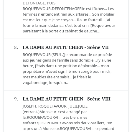
DEFONTAGE, PUIS
ROQUEFAVOUR.DEFONTENAGEElle est fâchée… Les
femmes n'entendent rien aux affaires… Son mobilier
est meilleur que je ne croyais… il a un fauteuil… j'ai
fourré la main dedans… c'est tout crin !(Roquefavour
paraissant à la porte du cabinet de gauche...
8.
LA DAME AU PETIT CHIEN - Scène VII
ROQUEFAVOUR (SEUL.)Je recommande ce procédé
aux jeunes gens de famille sans domicile. Il y a une
heure, j'étais dans une position déplorable… mon
propriétaire m'avait signifié mon congé pour midi ;
mes meubles étaient saisis… je frisais le
vagabondage, lorsqu'un...
9.
LA DAME AU PETIT CHIEN - Scène VIII
JOSEPH, ROQUEFAVOUR, JULIEJULIE
(entrant.)Monsieur, c'est arrangé par
là.ROQUEFAVOURAh ! très bien, mes
enfants !JOSEPHNous avons mis deux oreillers, j'en
ai pris un à Monsieur.ROQUEFAVOURAh ! cependant