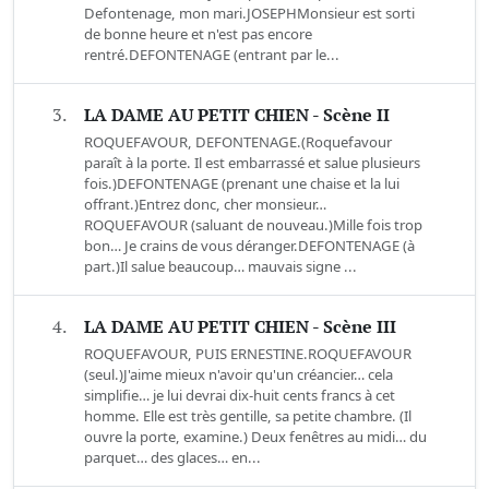
Defontenage, mon mari.JOSEPHMonsieur est sorti
de bonne heure et n'est pas encore
rentré.DEFONTENAGE (entrant par le...
3.
LA DAME AU PETIT CHIEN - Scène II
ROQUEFAVOUR, DEFONTENAGE.(Roquefavour
paraît à la porte. Il est embarrassé et salue plusieurs
fois.)DEFONTENAGE (prenant une chaise et la lui
offrant.)Entrez donc, cher monsieur…
ROQUEFAVOUR (saluant de nouveau.)Mille fois trop
bon… Je crains de vous déranger.DEFONTENAGE (à
part.)Il salue beaucoup… mauvais signe ...
4.
LA DAME AU PETIT CHIEN - Scène III
ROQUEFAVOUR, PUIS ERNESTINE.ROQUEFAVOUR
(seul.)J'aime mieux n'avoir qu'un créancier… cela
simplifie… je lui devrai dix-huit cents francs à cet
homme. Elle est très gentille, sa petite chambre. (Il
ouvre la porte, examine.) Deux fenêtres au midi… du
parquet… des glaces… en...