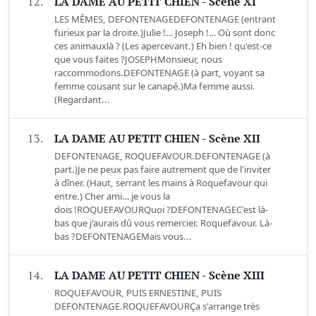
12.
LA DAME AU PETIT CHIEN - Scène XI
LES MÊMES, DEFONTENAGEDEFONTENAGE (entrant
furieux par la droite.)Julie !… Joseph !… Où sont donc
ces animauxlà ? (Les apercevant.) Eh bien ! qu'est-ce
que vous faites ?JOSEPHMonsieur, nous
raccommodons.DEFONTENAGE (à part, voyant sa
femme cousant sur le canapé.)Ma femme aussi.
(Regardant...
13.
LA DAME AU PETIT CHIEN - Scène XII
DEFONTENAGE, ROQUEFAVOUR.DEFONTENAGE (à
part.)Je ne peux pas faire autrement que de l'inviter
à dîner. (Haut, serrant les mains à Roquefavour qui
entre.) Cher ami… je vous la
dois !ROQUEFAVOURQuoi ?DEFONTENAGEC'est là-
bas que j'aurais dû vous remercier. Roquefavour. Là-
bas ?DEFONTENAGEMais vous...
14.
LA DAME AU PETIT CHIEN - Scène XIII
ROQUEFAVOUR, PUIS ERNESTINE, PUIS
DEFONTENAGE.ROQUEFAVOURÇa s'arrange très