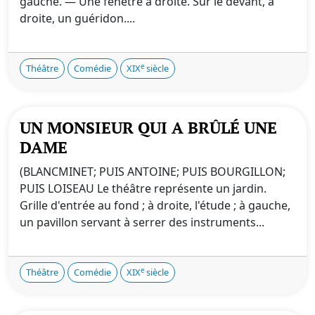
gauche. — Une fenêtre à droite. Sur le devant, à
droite, un guéridon....
e
Théâtre
Comédie
XIX
siècle
UN MONSIEUR QUI A BRÛLÉ UNE
DAME
(BLANCMINET; PUIS ANTOINE; PUIS BOURGILLON;
PUIS LOISEAU Le théâtre représente un jardin.
Grille d'entrée au fond ; à droite, l'étude ; à gauche,
un pavillon servant à serrer des instruments...
e
Théâtre
Comédie
XIX
siècle