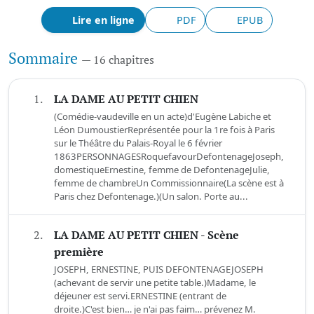
Lire en ligne
PDF
EPUB
Sommaire
— 16 chapitres
1.
LA DAME AU PETIT CHIEN
(Comédie-vaudeville en un acte)d'Eugène Labiche et
Léon DumoustierReprésentée pour la 1re fois à Paris
sur le Théâtre du Palais-Royal le 6 février
1863PERSONNAGESRoquefavourDefontenageJoseph,
domestiqueErnestine, femme de DefontenageJulie,
femme de chambreUn Commissionnaire(La scène est à
Paris chez Defontenage.)(Un salon. Porte au...
2.
LA DAME AU PETIT CHIEN - Scène
première
JOSEPH, ERNESTINE, PUIS DEFONTENAGEJOSEPH
(achevant de servir une petite table.)Madame, le
déjeuner est servi.ERNESTINE (entrant de
droite.)C'est bien… je n'ai pas faim… prévenez M.