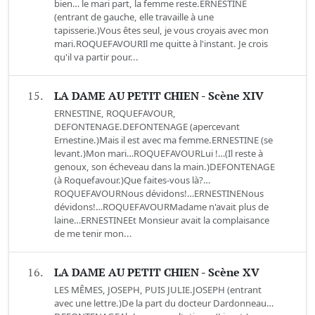
bien… le mari part, la femme reste.ERNESTINE
(entrant de gauche, elle travaille à une
tapisserie.)Vous êtes seul, je vous croyais avec mon
mari.ROQUEFAVOURIl me quitte à l'instant. Je crois
qu'il va partir pour...
15.
LA DAME AU PETIT CHIEN - Scène XIV
ERNESTINE, ROQUEFAVOUR,
DEFONTENAGE.DEFONTENAGE (apercevant
Ernestine.)Mais il est avec ma femme.ERNESTINE (se
levant.)Mon mari…ROQUEFAVOURLui !…(Il reste à
genoux, son écheveau dans la main.)DEFONTENAGE
(à Roquefavour.)Que faites-vous là?…
ROQUEFAVOURNous dévidons!…ERNESTINENous
dévidons!…ROQUEFAVOURMadame n'avait plus de
laine…ERNESTINEEt Monsieur avait la complaisance
de me tenir mon...
16.
LA DAME AU PETIT CHIEN - Scène XV
LES MÊMES, JOSEPH, PUIS JULIE.JOSEPH (entrant
avec une lettre.)De la part du docteur Dardonneau…