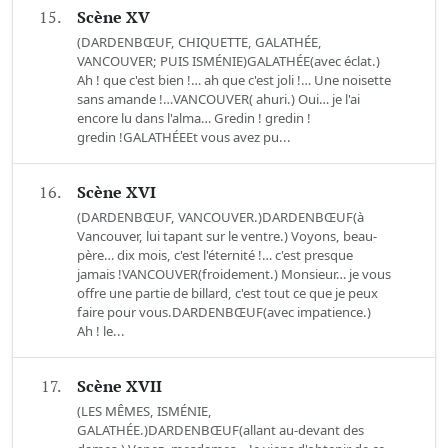
15.
Scène XV
(DARDENBŒUF, CHIQUETTE, GALATHÉE,
VANCOUVER; PUIS ISMÉNIE)GALATHÉE(avec éclat.)
Ah ! que c'est bien !… ah que c'est joli !… Une noisette
sans amande !…VANCOUVER( ahuri.) Oui… je l'ai
encore lu dans l'alma… Gredin ! gredin !
gredin !GALATHÉEEt vous avez pu...
16.
Scène XVI
(DARDENBŒUF, VANCOUVER.)DARDENBŒUF(à
Vancouver, lui tapant sur le ventre.) Voyons, beau-
père… dix mois, c'est l'éternité !… c'est presque
jamais !VANCOUVER(froidement.) Monsieur… je vous
offre une partie de billard, c'est tout ce que je peux
faire pour vous.DARDENBŒUF(avec impatience.)
Ah ! le...
17.
Scène XVII
(LES MÊMES, ISMÉNIE,
GALATHÉE.)DARDENBŒUF(allant au-devant des