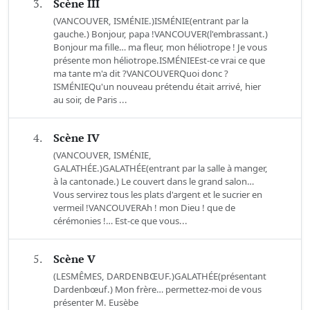
3.
Scène III
(VANCOUVER, ISMÉNIE.)ISMÉNIE(entrant par la
gauche.) Bonjour, papa !VANCOUVER(l'embrassant.)
Bonjour ma fille… ma fleur, mon héliotrope ! Je vous
présente mon héliotrope.ISMÉNIEEst-ce vrai ce que
ma tante m'a dit ?VANCOUVERQuoi donc ?
ISMÉNIEQu'un nouveau prétendu était arrivé, hier
au soir, de Paris ...
4.
Scène IV
(VANCOUVER, ISMÉNIE,
GALATHÉE.)GALATHÉE(entrant par la salle à manger,
à la cantonade.) Le couvert dans le grand salon…
Vous servirez tous les plats d'argent et le sucrier en
vermeil !VANCOUVERAh ! mon Dieu ! que de
cérémonies !… Est-ce que vous...
5.
Scène V
(LESMÊMES, DARDENBŒUF.)GALATHÉE(présentant
Dardenbœuf.) Mon frère… permettez-moi de vous
présenter M. Eusèbe