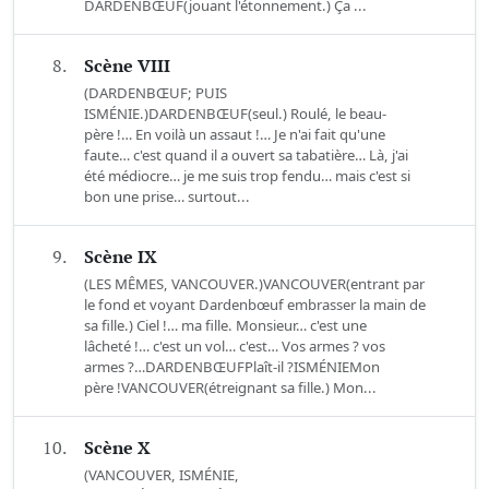
DARDENBŒUF(jouant l'étonnement.) Ça ...
8.
Scène VIII
(DARDENBŒUF; PUIS
ISMÉNIE.)DARDENBŒUF(seul.) Roulé, le beau-
père !… En voilà un assaut !… Je n'ai fait qu'une
faute… c'est quand il a ouvert sa tabatière… Là, j'ai
été médiocre… je me suis trop fendu… mais c'est si
bon une prise… surtout...
9.
Scène IX
(LES MÊMES, VANCOUVER.)VANCOUVER(entrant par
le fond et voyant Dardenbœuf embrasser la main de
sa fille.) Ciel !… ma fille. Monsieur… c'est une
lâcheté !… c'est un vol… c'est… Vos armes ? vos
armes ?…DARDENBŒUFPlaît-il ?ISMÉNIEMon
père !VANCOUVER(étreignant sa fille.) Mon...
10.
Scène X
(VANCOUVER, ISMÉNIE,