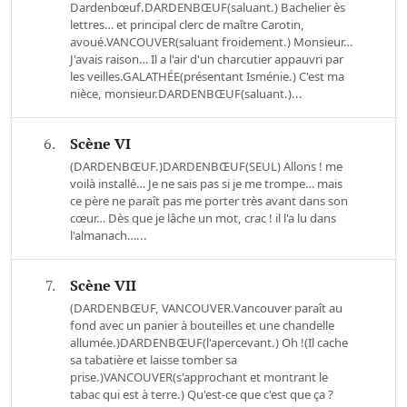
Dardenbœuf.DARDENBŒUF(saluant.) Bachelier ès
lettres… et principal clerc de maître Carotin,
avoué.VANCOUVER(saluant froidement.) Monsieur…
J'avais raison… Il a l'air d'un charcutier appauvri par
les veilles.GALATHÉE(présentant Isménie.) C'est ma
nièce, monsieur.DARDENBŒUF(saluant.)...
6.
Scène VI
(DARDENBŒUF.)DARDENBŒUF(SEUL) Allons ! me
voilà installé… Je ne sais pas si je me trompe… mais
ce père ne paraît pas me porter très avant dans son
cœur… Dès que je lâche un mot, crac ! il l'a lu dans
l'almanach…...
7.
Scène VII
(DARDENBŒUF, VANCOUVER.Vancouver paraît au
fond avec un panier à bouteilles et une chandelle
allumée.)DARDENBŒUF(l'apercevant.) Oh !(Il cache
sa tabatière et laisse tomber sa
prise.)VANCOUVER(s'approchant et montrant le
tabac qui est à terre.) Qu'est-ce que c'est que ça ?