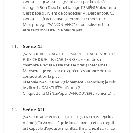
GALATHÉE.)GALATHÉE(paraissant par la salle à
manger.) Bon Dieu ! quel tapage !ISMÉNIE(pleurant.)
C'est papa qui vient de congédier M. Dardenbœuf…
GALATHÉE(à Vancouver.) Comment ! monsieur…
Mon protégé ?VANCOUVERC'est un polisson ! un
être sans moralité ! Ne pleure pas…...
11.
Scène XI
(VANCOUVER, GALATHÉE, ISMÉNIE, DARDENBŒUF;
PUIS CHIQUETTE.)DARDENBŒUF(sort de sa
chambre avec sa valise sous le bras.) Mesdames…
Monsieur… je vous prie d'agréer l'assurance de ma
considération la plus…
réservée !VANCOUVER(sèchement.) Monsieur, je suis
le vôtre !…GALATHÉEVoilà tout ?
Chiquette !ISMÉNIEPapa !VANCOUVER(vivement.)...
12.
Scène XII
(VANCOUVER; PUIS CHIQUETTE.)VANCOUVER(à lui-
même.) Ça va mal ! Si je le laisse faire… cet ostrogoth
est capable d'épouser ma fille… Il marche, il s'avance