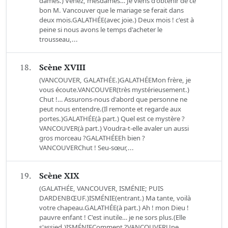
dames.) Venez, mesdames… Je viens d'obtenir de ce
bon M. Vancouver que le mariage se ferait dans
deux mois.GALATHÉE(avec joie.) Deux mois ! c'est à
peine si nous avons le temps d'acheter le
trousseau,...
18.
Scène XVIII
(VANCOUVER, GALATHÉE.)GALATHÉEMon frère, je
vous écoute.VANCOUVER(très mystérieusement.)
Chut !… Assurons-nous d'abord que personne ne
peut nous entendre.(Il remonte et regarde aux
portes.)GALATHÉE(à part.) Quel est ce mystère ?
VANCOUVER(à part.) Voudra-t-elle avaler un aussi
gros morceau ?GALATHÉEEh bien ?
VANCOUVERChut ! Seu-sœur,...
19.
Scène XIX
(GALATHÉE, VANCOUVER, ISMÉNIE; PUIS
DARDENBŒUF.)ISMÉNIE(entrant.) Ma tante, voilà
votre chapeau.GALATHÉE(à part.) Ah ! mon Dieu !
pauvre enfant ! C'est inutile… je ne sors plus.(Elle
s'assied.)ISMÉNIEComment ?VANCOUVERUne