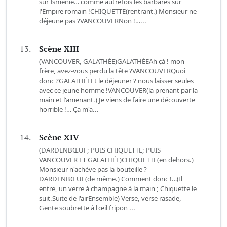
sur Isménie… comme autrefois les barbares sur
l'Empire romain !CHIQUETTE(rentrant.) Monsieur ne
déjeune pas ?VANCOUVERNon !…...
13.
Scène XIII
(VANCOUVER, GALATHÉE)GALATHÉEAh çà ! mon
frère, avez-vous perdu la tête ?VANCOUVERQuoi
donc ?GALATHÉEEt le déjeuner ? nous laisser seules
avec ce jeune homme !VANCOUVER(la prenant par la
main et l'amenant.) Je viens de faire une découverte
horrible !… Ça m'a...
14.
Scène XIV
(DARDENBŒUF; PUIS CHIQUETTE; PUIS
VANCOUVER ET GALATHÉE)CHIQUETTE(en dehors.)
Monsieur n'achève pas la bouteille ?
DARDENBŒUF(de même.) Comment donc !…(Il
entre, un verre à champagne à la main ; Chiquette le
suit.Suite de l'airEnsemble) Verse, verse rasade,
Gente soubrette à l'œil fripon ...