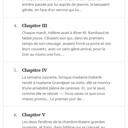
entière passée par lui auprès de Jeanne, la laissaient
gênée, en face d’un service qui lui...
4.
Chapitre III
Chaque mardi, Hélène avait à dîner M. Rambaud et
l’abbé Jouve. C’étaient eux qui, dans les premiers
temps de son veuvage, avaient forcé sa porte et mis
leurs couverts, avec un sans-gêne amical, pour la
tirer au moins une fois...
5.
Chapitre IV
La semaine suivante, lorsque madame Deberle
rendit à madame Grandjean sa visite, elle se montra
d’une amabilité pleine de caresses. Et, sur le seuil,
comme elle se retirait :— Vous savez ce que vous
m’avez promis… Le premier jour de...
6.
Chapitre V
Les deux fenêtres de la chambre étaient grandes
ouvertes, et Paris, dans l’abîme qui se creusait au