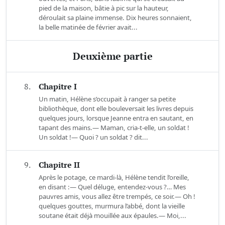
pied de la maison, bâtie à pic sur la hauteur,
déroulait sa plaine immense. Dix heures sonnaient,
la belle matinée de février avait...
Deuxième partie
8.
Chapitre I
Un matin, Hélène s’occupait à ranger sa petite
bibliothèque, dont elle bouleversait les livres depuis
quelques jours, lorsque Jeanne entra en sautant, en
tapant des mains.— Maman, cria-t-elle, un soldat !
Un soldat !— Quoi ? un soldat ? dit...
9.
Chapitre II
Après le potage, ce mardi-là, Hélène tendit l’oreille,
en disant :— Quel déluge, entendez-vous ?… Mes
pauvres amis, vous allez être trempés, ce soir.— Oh !
quelques gouttes, murmura l’abbé, dont la vieille
soutane était déjà mouillée aux épaules.— Moi,...