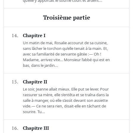
qu’elle y apportait le souffle court et ardent...
Troisième partie
14.
Chapitre I
Un matin de mai, Rosalie accourut de sa cuisine,
sans lâcher le torchon qu’elle tenait à la main. Et,
avec sa familiarité de servante gâtée :— Oh !
Madame, arrivez vite… Monsieur l’abbé qui est en
bas, dans le jardin...
15.
Chapitre II
Le soir, Jeanne allait mieux. Elle put se lever. Pour
rassurer sa mère, elle s’entêta et se traîna dans la
salle à manger, où elle s’assit devant son assiette
vide.— Ce ne sera rien, disait-elle en tâchant de
sourire. Tu...
16.
Chapitre III