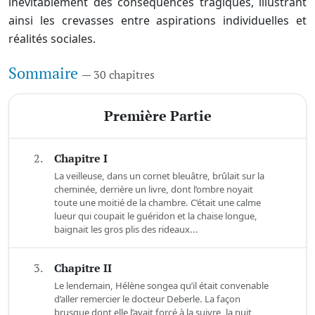
inévitablement des conséquences tragiques, illustrant
ainsi les crevasses entre aspirations individuelles et
réalités sociales.
Sommaire
— 30 chapitres
Première Partie
2.
Chapitre I
La veilleuse, dans un cornet bleuâtre, brûlait sur la
cheminée, derrière un livre, dont l’ombre noyait
toute une moitié de la chambre. C’était une calme
lueur qui coupait le guéridon et la chaise longue,
baignait les gros plis des rideaux...
3.
Chapitre II
Le lendemain, Hélène songea qu’il était convenable
d’aller remercier le docteur Deberle. La façon
brusque dont elle l’avait forcé à la suivre, la nuit