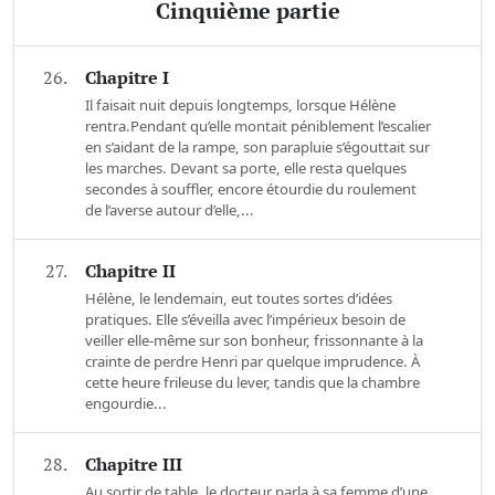
Cinquième partie
26.
Chapitre I
Il faisait nuit depuis longtemps, lorsque Hélène
rentra.Pendant qu’elle montait péniblement l’escalier
en s’aidant de la rampe, son parapluie s’égouttait sur
les marches. Devant sa porte, elle resta quelques
secondes à souffler, encore étourdie du roulement
de l’averse autour d’elle,...
27.
Chapitre II
Hélène, le lendemain, eut toutes sortes d’idées
pratiques. Elle s’éveilla avec l’impérieux besoin de
veiller elle-même sur son bonheur, frissonnante à la
crainte de perdre Henri par quelque imprudence. À
cette heure frileuse du lever, tandis que la chambre
engourdie...
28.
Chapitre III
Au sortir de table, le docteur parla à sa femme d’une