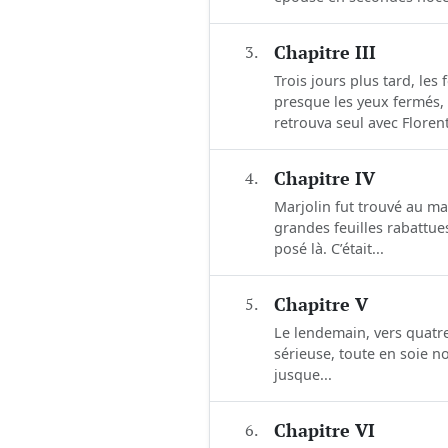
3.
Chapitre III
Trois jours plus tard, les
presque les yeux fermés, 
retrouva seul avec Florent,
4.
Chapitre IV
Marjolin fut trouvé au m
grandes feuilles rabattue
posé là. C’était...
5.
Chapitre V
Le lendemain, vers quatre 
sérieuse, toute en soie no
jusque...
6.
Chapitre VI