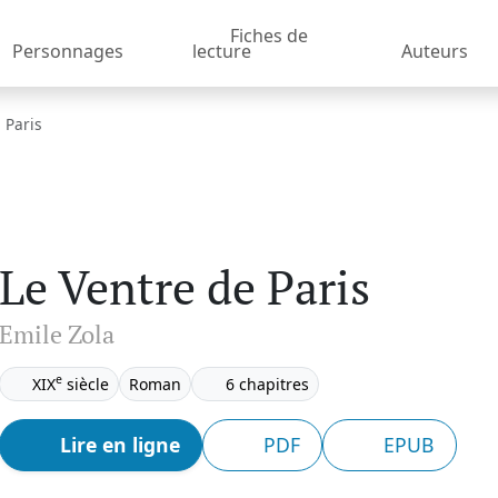
Fiches de
Personnages
lecture
Auteurs
 Paris
Le Ventre de Paris
Emile Zola
e
XIX
siècle
Roman
6 chapitres
Lire en ligne
PDF
EPUB