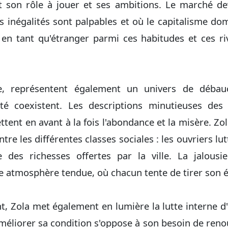
 son rôle à jouer et ses ambitions. Le marché devi
es inégalités sont palpables et où le capitalisme do
en tant qu'étranger parmi ces habitudes et ces riva
ie, représentent également un univers de débauc
é coexistent. Les descriptions minutieuses des 
tent en avant à la fois l'abondance et la misère. Zo
ntre les différentes classes sociales : les ouvriers lu
e des richesses offertes par la ville. La jalousi
 atmosphère tendue, où chacun tente de tirer son é
nt, Zola met également en lumière la lutte interne
méliorer sa condition s'oppose à son besoin de renou