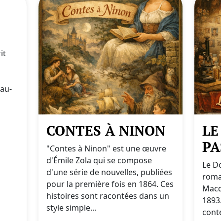
it
'au-
CONTES À NINON
LE
PA
"Contes à Ninon" est une œuvre
d'Émile Zola qui se compose
Le Do
d'une série de nouvelles, publiées
roma
pour la première fois en 1864. Ces
Macq
histoires sont racontées dans un
1893.
style simple...
conte