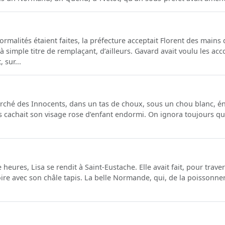
 formalités étaient faites, la préfecture acceptait Florent des main
à simple titre de remplaçant, d’ailleurs. Gavard avait voulu les a
 sur...
arché des Innocents, dans un tas de choux, sous un chou blanc, é
s cachait son visage rose d’enfant endormi. On ignora toujours que
heures, Lisa se rendit à Saint-Eustache. Elle avait fait, pour traver
ire avec son châle tapis. La belle Normande, qui, de la poissonneri