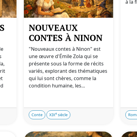
à la 
S
NOUVEAUX
CONTES À NINON
le
"Nouveaux contes à Ninon" est
s
une œuvre d'Émile Zola qui se
a,
présente sous la forme de récits
rit
variés, explorant des thématiques
et
qui lui sont chères, comme la
nd
condition humaine, les...
e
Conte
XIX
siècle
Rom