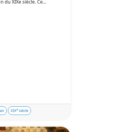
fin du XIXe siècle. Ce...
e
an
XIX
siècle