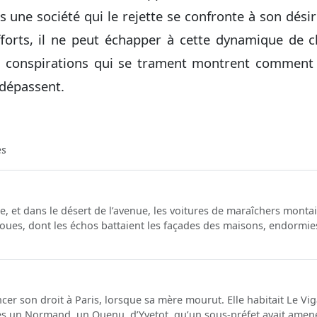
s une société qui le rejette se confronte à son désir d
fforts, il ne peut échapper à cette dynamique de cl
s conspirations qui se trament montrent comment 
 dépassent.
es
, et dans le désert de l’avenue, les voitures de maraîchers montaie
roues, dont les échos battaient les façades des maisons, endormie
er son droit à Paris, lorsque sa mère mourut. Elle habitait Le Viga
un Normand, un Quenu, d’Yvetot, qu’un sous-préfet avait amené et