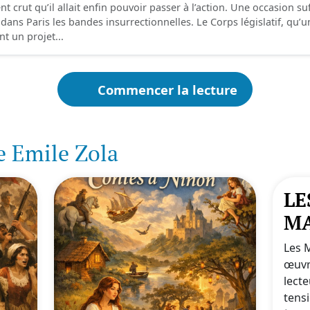
ent crut qu’il allait enfin pouvoir passer à l’action. Une occasion
dans Paris les bandes insurrectionnelles. Le Corps législatif, qu’u
nt un projet...
Commencer la lecture
e Emile Zola
LE
MA
Les 
œuvr
lecte
tensi