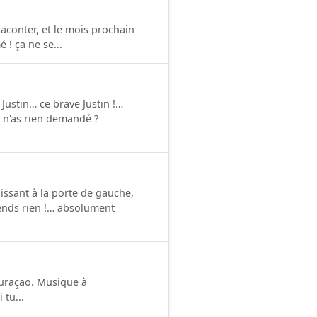
conter, et le mois prochain
 ! ça ne se...
Justin… ce brave Justin !…
u n'as rien demandé ?
issant à la porte de gauche,
ends rien !… absolument
 curaçao. Musique à
 tu...