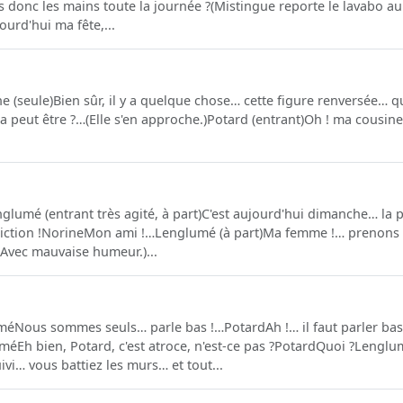
as donc les mains toute la journée ?(Mistingue reporte le lavabo au
ourd'hui ma fête,...
e (seule)Bien sûr, il y a quelque chose… cette figure renversée… qu
a peut être ?…(Elle s'en approche.)Potard (entrant)Oh ! ma cousine,
umé (entrant très agité, à part)C'est aujourd'hui dimanche… la p
ction !NorineMon ami !…Lenglumé (à part)Ma femme !… prenons un
… (Avec mauvaise humeur.)...
éNous sommes seuls… parle bas !…PotardAh !… il faut parler ba
éEh bien, Potard, c'est atroce, n'est-ce pas ?PotardQuoi ?Lenglum
vi… vous battiez les murs… et tout...