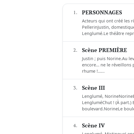
1.
PERSONNAGES
Acteurs qui ont créé les 
PellerinJustin, domestiq
Lenglumé.Le théâtre repr
2.
Scène PREMIÈRE
Justin ; puis Norine.Au le
encore… ne le réveillons p
rhume !…...
3.
Scène III
Lenglumé, NorineNorineEn
LengluméChut ! (À part.) E
boulevard.NorineLe boulev
4.
Scène IV
Lenglumé, MistingueLengl