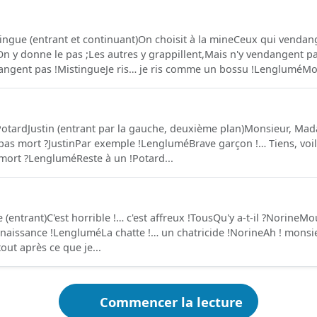
ingue (entrant et continuant)On choisit à la mineCeux qui vend
n y donne le pas ;Les autres y grappillent,Mais n'y vendangent p
dangent pas !MistingueJe ris… je ris comme un bossu !LengluméMoi
 PotardJustin (entrant par la gauche, deuxième plan)Monsieur, Ma
pas mort ?JustinPar exemple !LengluméBrave garçon !… Tiens, voi
s mort ?LengluméReste à un !Potard...
entrant)C'est horrible !… c'est affreux !TousQu'y a-t-il ?NorineM
naissance !LengluméLa chatte !… un chatricide !NorineAh ! monsieu
ut après ce que je...
Commencer la lecture