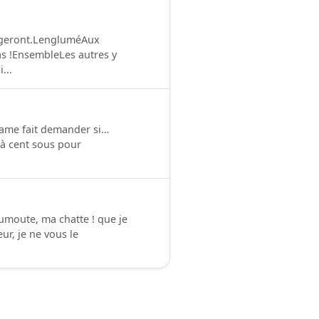
angeront.LengluméAux
as !EnsembleLes autres y
...
dame fait demander si…
là cent sous pour
oumoute, ma chatte ! que je
r, je ne vous le