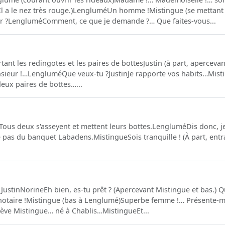
(Il a le nez très rouge.)LengluméUn homme !Mistingue (se mettant
 ?LengluméComment, ce que je demande ?… Que faites-vous...
tant les redingotes et les paires de bottesJustin (à part, apercev
nsieur !…LengluméQue veux-tu ?JustinJe rapporte vos habits…Misting
deux paires de bottes…...
ous deux s'asseyent et mettent leurs bottes.LengluméDis donc, je
pas du banquet Labadens.MistingueSois tranquille ! (À part, entran
JustinNorineEh bien, es-tu prêt ? (Apercevant Mistingue et bas.) Q
 notaire !Mistingue (bas à Lenglumé)Superbe femme !… Présent
lève Mistingue… né à Chablis…MistingueEt...