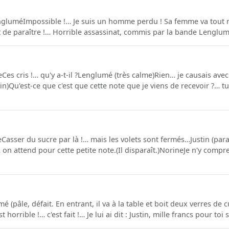
ngluméImpossible !… Je suis un homme perdu ! Sa femme va tout ra
ent de paraître !… Horrible assassinat, commis par la bande Lenglumé
s cris !… qu'y a-t-il ?Lenglumé (très calme)Rien… je causais avec 
in)Qu'est-ce que c'est que cette note que je viens de recevoir ?… t
eCasser du sucre par là !… mais les volets sont fermés…Justin (para
 attend pour cette petite note.(Il disparaît.)NorineJe n'y compr
(pâle, défait. En entrant, il va à la table et boit deux verres de
st horrible !… c'est fait !… Je lui ai dit : Justin, mille francs pour toi si