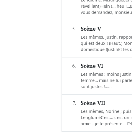
réveillant)Hein !… heu !…
vous demandez, monsieur
5.
Scène V
Les mêmes, Justin, rappor
qui est deux ! (Haut.) Mo
domestique !JustinEt les 
6.
Scène VI
Les mêmes ; moins JustinT
femme… mais ne lui parle 
sont justes !…...
7.
Scène VII
Les mêmes, Norine ; puis 
LengluméC'est… c'est un
amie… je te présente… l'é