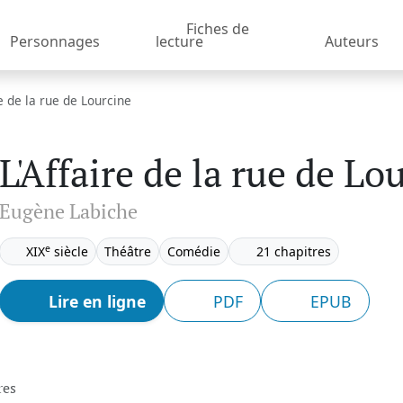
Fiches de
Personnages
lecture
Auteurs
re de la rue de Lourcine
L'Affaire de la rue de Lo
Eugène Labiche
e
XIX
siècle
Théâtre
Comédie
21 chapitres
Lire en ligne
PDF
EPUB
res