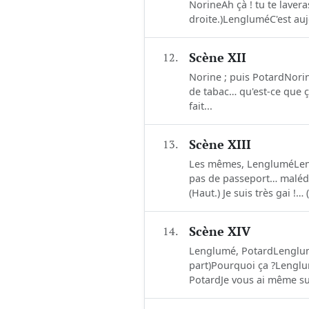
NorineAh çà ! tu te laver
droite.)LengluméC'est auj
12.
Scène XII
Norine ; puis PotardNorin
de tabac… qu'est-ce que ç
fait...
13.
Scène XIII
Les mêmes, LengluméLengl
pas de passeport… malédi
(Haut.) Je suis très gai !
14.
Scène XIV
Lenglumé, PotardLenglum
part)Pourquoi ça ?Lenglum
PotardJe vous ai même sui