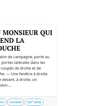
 MONSIEUR QUI
END LA
OUCHE
alon de campagne, porte au
 portes latérales dans les
 coupés de droite et de
he. — Une fenêtre à droite.
e devant, à droite, un
don....
e
tre
Comédie
XIX
siècle