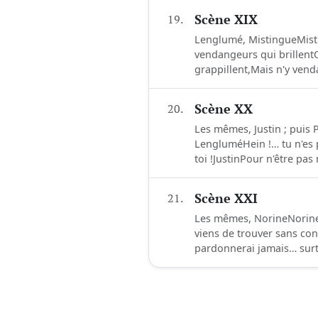
19.
Scène XIX
Lenglumé, MistingueMist
vendangeurs qui brillentO
grappillent,Mais n'y ven
20.
Scène XX
Les mêmes, Justin ; puis
LengluméHein !… tu n'es 
toi !JustinPour n'être pa
21.
Scène XXI
Les mêmes, NorineNorine (
viens de trouver sans con
pardonnerai jamais… surto