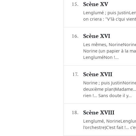
15.
Scène XV
Lenglumé ; puis JustinLe
on criera : "V'là c'qui vi
16.
Scène XVI
Les mêmes, NorineNorineCe
Norine (un papier à la ma
LengluméNon !...
17.
Scène XVII
Norine ; puis JustinNorin
deuxième plan)Madame… on
rien !… Sans doute il y...
18.
Scène XVIII
Lenglumé, NorineLenglumé 
l'orchestre)C'est fait !… c'e