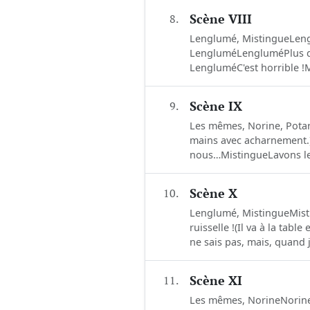
8.
Scène VIII
Lenglumé, MistingueLeng
LengluméLengluméPlus de d
LengluméC'est horrible !M
9.
Scène IX
Les mêmes, Norine, Potar
mains avec acharnement.)
nous…MistingueLavons les
10.
Scène X
Lenglumé, MistingueMisti
ruisselle !(Il va à la tab
ne sais pas, mais, quand j'
11.
Scène XI
Les mêmes, NorineNorineEh