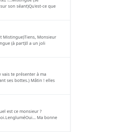
 sur son séant)Qu'est-ce que
ant Mistingue)Tiens, Monsieur
ue (à part)Il a un joli
 vais te présenter à ma
t ses bottes.) Mâtin ! elles
uel est ce monsieur ?
e-moi.LengluméOui… Ma bonne