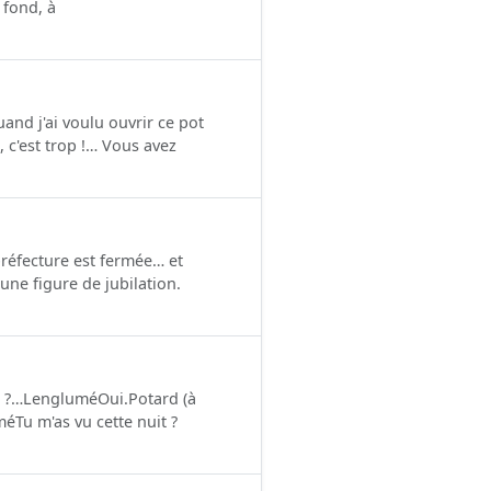
 fond, à
and j'ai voulu ouvrir ce pot
 c'est trop !… Vous avez
réfecture est fermée… et
e figure de jubilation.
s ?…LengluméOui.Potard (à
éTu m'as vu cette nuit ?