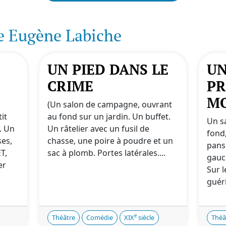
e Eugène Labiche
UN PIED DANS LE
UN
CRIME
PR
M
n
(Un salon de campagne, ouvrant
it
au fond sur un jardin. Un buffet.
Un s
. Un
Un râtelier avec un fusil de
fond,
ses,
chasse, une poire à poudre et un
pans
T,
sac à plomb. Portes latérales....
gauc
er
Sur l
guéri
e
Théâtre
Comédie
XIX
siècle
Théâ