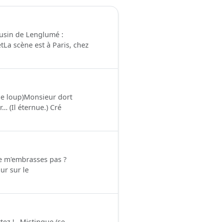
ousin de Lenglumé :
La scène est à Paris, chez
s de loup)Monsieur dort
… (Il éternue.) Cré
e m'embrasses pas ?
ur sur le
tez !…Mistingue (se