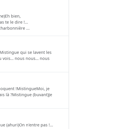
e)Eh bien,
s te le dire !…
harbonnière ...
istingue qui se lavent les
)Tu vois… nous nous… nous
loquent !MistingueMoi, je
ais là ?Mistingue (buvant)Je
ue (ahuri)On n'entre pas !…