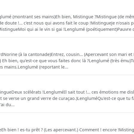
lumé (montrant ses mains)Eh bien, Mistingue ?Mistingue (de mêm
oute !… c'est nous qui avons fait le coup !MistingueJe n'osais pa
istingueMoi qui ai le vin si gai !Lenglumé (poétiquement)Pauvre c
dNorine (à la cantonade)Entrez, cousin… (Apercevant son mari et M
 Eh bien, qu'est-ce que vous faites donc là ?Lenglumé (très ému
 mains.Lenglumé (reportant le...
ngueDeux scélérats !LengluméIl sait tout !… ces émotions me dis
le et se verse un grand verre de curaçao.)LengluméQu'est-ce que tu f
ai du...
 bien ! es-tu prêt ? (Les apercevant.) Comment ! encore !Misting