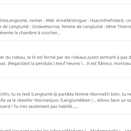
rôlesLenglumé, rentier : MM. ArnalMistingue : HyacinthePotard, c
ue de Lenglumé : OctaveNorine, femme de Lenglumé : Mme Thierret
ésente la chambre à coucher...
ver du rideau, le lit est fermé par les rideaux.Justin (entrant à pa
as. (Regardant la pendule.) Neuf heures !… Il est flâneur, monsieur
fin, tu es levé !Lenglumé (à part)Ma femme !NorineEh bien, tu n
lle va le réveiller !NorineQuoi ?LengluméRien !… Allons faire un to
ard ! Tu n'es seulement pas habillé…...
umé (courant ouvrir les rideaux)Madame !… Mademoiselle !… sor