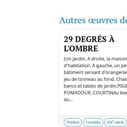
Autres œuvres d
29 DEGRÉS À
L'OMBRE
(Un jardin. A droite, la maiso
d'habitation. A gauche, un pet
bâtiment servant d'orangerie
jeu de tonneau au fond. Chai
bancs et tables de jardin.PIGE
POMADOUR, COURTINAu lev
du...
e
Théâtre
Comédie
XIX
siècle