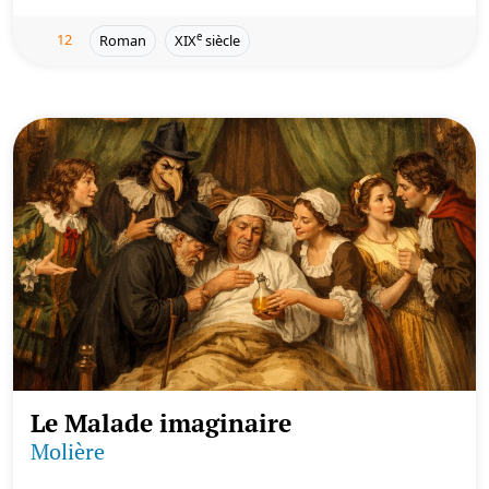
12
e
Roman
XIX
siècle
Le Malade imaginaire
Molière