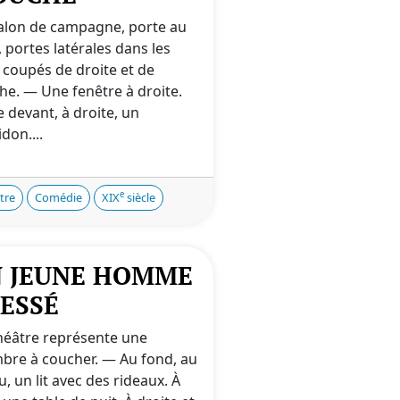
alon de campagne, porte au
 portes latérales dans les
 coupés de droite et de
he. — Une fenêtre à droite.
e devant, à droite, un
don....
e
tre
Comédie
XIX
siècle
 JEUNE HOMME
ESSÉ
théâtre représente une
bre à coucher. — Au fond, au
u, un lit avec des rideaux. À