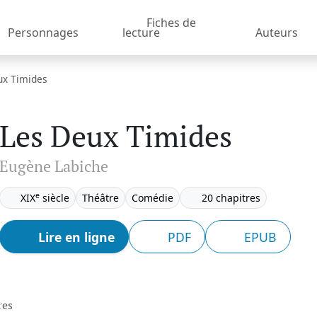
Fiches de
Personnages
lecture
Auteurs
ux Timides
Les Deux Timides
Eugène Labiche
e
XIX
siècle
Théâtre
Comédie
20 chapitres
Lire en ligne
PDF
EPUB
res