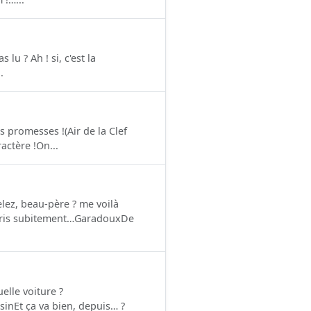
 lu ? Ah ! si, c'est la
.
s promesses !(Air de la Clef
actère !On...
ez, beau-père ? me voilà
e pris subitement…GaradouxDe
elle voiture ?
sinEt ça va bien, depuis… ?