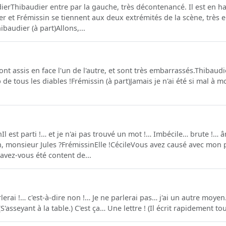
ierThibaudier entre par la gauche, très décontenancé. Il est en hab
r et Frémissin se tiennent aux deux extrémités de la scène, très 
hibaudier (à part)Allons,...
ont assis en face l'un de l'autre, et sont très embarrassés.Thibaud
b de tous les diables !Frémissin (à part)Jamais je n'ai été si mal à mo
Il est parti !… et je n'ai pas trouvé un mot !… Imbécile… brute !… â
, monsieur Jules ?FrémissinElle !CécileVous avez causé avec mon 
vez-vous été content de...
rlerai !… c'est-à-dire non !… Je ne parlerai pas… j'ai un autre moyen
(S'asseyant à la table.) C'est ça… Une lettre ! (Il écrit rapidement tou