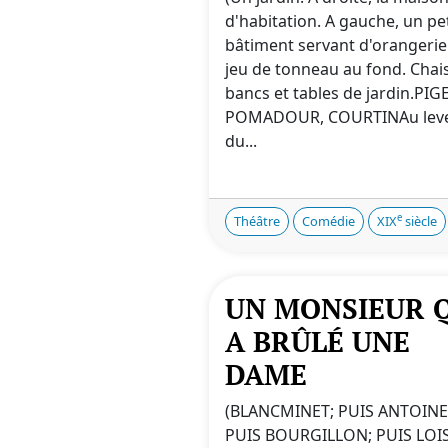
d'habitation. A gauche, un pet
bâtiment servant d'orangerie
jeu de tonneau au fond. Chai
bancs et tables de jardin.PIGE
POMADOUR, COURTINAu lev
du...
e
Théâtre
Comédie
XIX
siècle
UN MONSIEUR 
A BRÛLÉ UNE
DAME
(BLANCMINET; PUIS ANTOINE
PUIS BOURGILLON; PUIS LOI