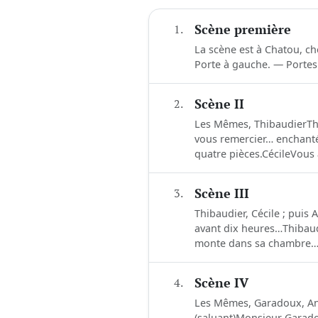
1.
Scène première
La scène est à Chatou, c
Porte à gauche. — Portes
2.
Scène II
Les Mêmes, ThibaudierThi
vous remercier… enchanté…
quatre pièces.CécileVous 
3.
Scène III
Thibaudier, Cécile ; puis
avant dix heures…Thibaudi
monte dans sa chambre….
4.
Scène IV
Les Mêmes, Garadoux, An
(saluant)Monsieur Garado