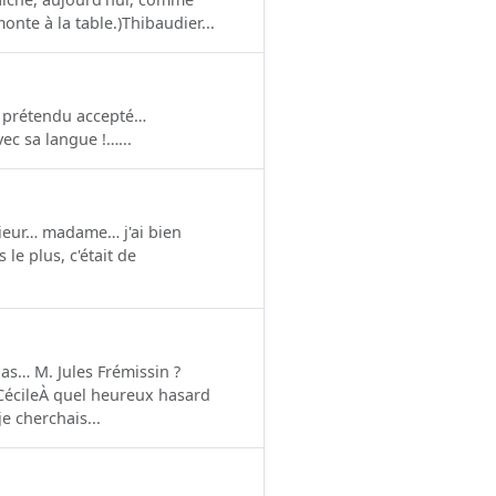
nte à la table.)Thibaudier...
n prétendu accepté…
vec sa langue !…...
sieur… madame… j'ai bien
le plus, c'était de
pas… M. Jules Frémissin ?
CécileÀ quel heureux hasard
e cherchais...