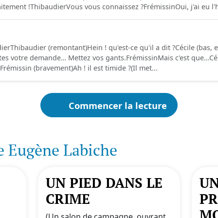
tement !ThibaudierVous vous connaissez ?FrémissinOui, j'ai eu l'
ierThibaudier (remontant)Hein ! qu'est-ce qu'il a dit ?Cécile (bas, 
ites votre demande… Mettez vos gants.FrémissinMais c'est que…Céc
Frémissin (bravement)Ah ! il est timide ?(Il met...
Commencer la lecture
e Eugène Labiche
UN PIED DANS LE
UN
CRIME
PR
M
n
(Un salon de campagne, ouvrant