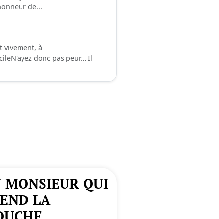
honneur de...
et vivement, à
ileN'ayez donc pas peur… Il
 MONSIEUR QUI
END LA
OUCHE