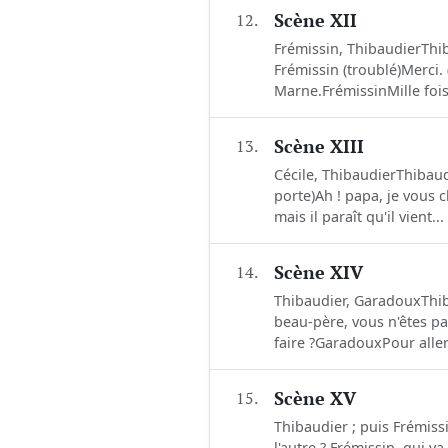
12.
Scène XII
Frémissin, ThibaudierThib
Frémissin (troublé)Merci. (
Marne.FrémissinMille fois
13.
Scène XIII
Cécile, ThibaudierThibaudi
porte)Ah ! papa, je vous c
mais il paraît qu'il vient...
14.
Scène XIV
Thibaudier, GaradouxThib
beau-père, vous n'êtes pa
faire ?GaradouxPour aller
15.
Scène XV
Thibaudier ; puis Frémissi
l'autre ? Frémissin, qui 