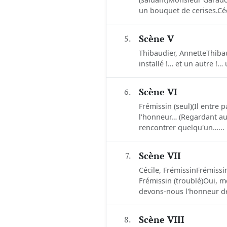
un bouquet de cerises.Céc
5.
Scène V
Thibaudier, AnnetteThiba
installé !… et un autre !… 
6.
Scène VI
Frémissin (seul)(Il entre
l'honneur… (Regardant auto
rencontrer quelqu'un…...
7.
Scène VII
Cécile, FrémissinFrémissin
Frémissin (troublé)Oui, 
devons-nous l'honneur de v
8.
Scène VIII