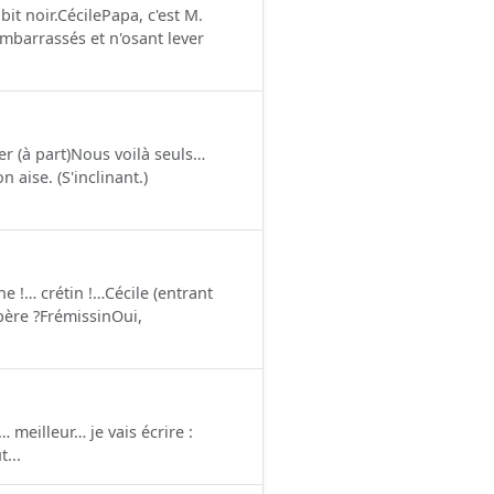
it noir.CécilePapa, c'est M.
embarrassés et n'osant lever
ier (à part)Nous voilà seuls…
n aise. (S'inclinant.)
ne !… crétin !…Cécile (entrant
père ?FrémissinOui,
… meilleur… je vais écrire :
t...