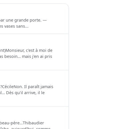
par une grande porte. —
s vases sans...
nt)Monsieur, c'est à moi de
s besoin… mais j'en ai pris
?CécileNon. Il paraît jamais
Dès qu'il arrive, il le
 beau-père…Thibaudier
aîche, aujourd'hui, comme