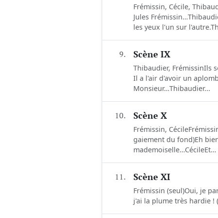
Frémissin, Cécile, Thibaud
Jules Frémissin…Thibaudie
les yeux l'un sur l'autre.T
9.
Scène IX
Thibaudier, FrémissinIls s
Il a l'air d'avoir un aplom
Monsieur…Thibaudier...
10.
Scène X
Frémissin, CécileFrémissin
gaiement du fond)Eh bien
mademoiselle…CécileEt… a
11.
Scène XI
Frémissin (seul)Oui, je pa
j'ai la plume très hardie ! 