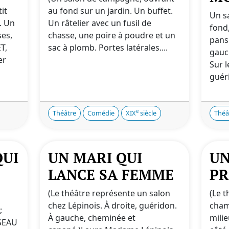
it
au fond sur un jardin. Un buffet.
Un s
. Un
Un râtelier avec un fusil de
fond,
ses,
chasse, une poire à poudre et un
pans
T,
sac à plomb. Portes latérales....
gauc
er
Sur l
guéri
e
Théâtre
Comédie
XIX
siècle
Théâ
QUI
UN MARI QUI
UN
LANCE SA FEMME
PR
(Le théâtre représente un salon
(Le 
chez Lépinois. À droite, guéridon.
cham
;
À gauche, cheminée et
milie
SEAU