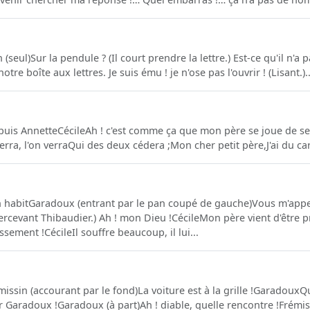
seul)Sur la pendule ? (Il court prendre la lettre.) Est-ce qu'il n'a pas
tre boîte aux lettres. Je suis ému ! je n'ose pas l'ouvrir ! (Lisant.)..
; puis AnnetteCécileAh ! c'est comme ça que mon père se joue de se
rra, l'on verraQui des deux cédera ;Mon cher petit père,J'ai du car
habitGaradoux (entrant par le pan coupé de gauche)Vous m'appel
ercevant Thibaudier.) Ah ! mon Dieu !CécileMon père vient d'êtr
ement !CécileIl souffre beaucoup, il lui...
ssin (accourant par le fond)La voiture est à la grille !GaradouxQu
 Garadoux !Garadoux (à part)Ah ! diable, quelle rencontre !Frémis