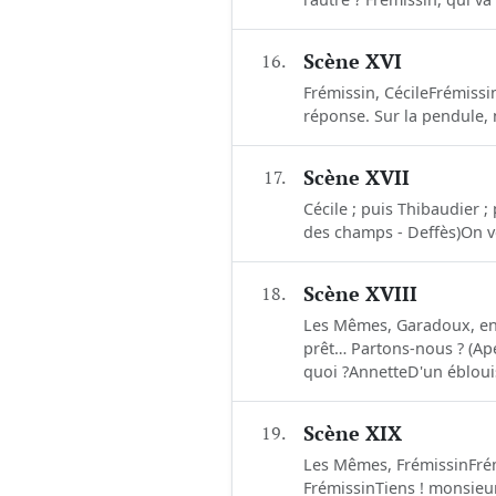
16.
Scène XVI
Frémissin, CécileFrémissin (
réponse. Sur la pendule, no
17.
Scène XVII
Cécile ; puis Thibaudier 
des champs - Deffès)On ve
18.
Scène XVIII
Les Mêmes, Garadoux, en 
prêt… Partons-nous ? (Ap
quoi ?AnnetteD'un éblouiss
19.
Scène XIX
Les Mêmes, FrémissinFrémi
FrémissinTiens ! monsieur