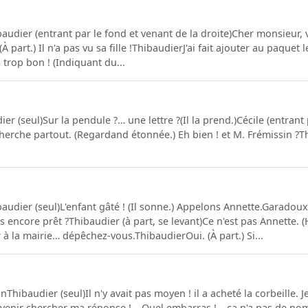
audier (entrant par le fond et venant de la droite)Cher monsieur, 
À part.) Il n'a pas vu sa fille !ThibaudierJ'ai fait ajouter au paquet
 trop bon ! (Indiquant du...
er (seul)Sur la pendule ?… une lettre ?(Il la prend.)Cécile (entran
herche partout. (Regardand étonnée.) Eh bien ! et M. Frémissin ?Thi
audier (seul)L'enfant gâté ! (Il sonne.) Appelons Annette.Garadou
s encore prêt ?Thibaudier (à part, se levant)Ce n'est pas Annette. 
 à la mairie… dépêchez-vous.ThibaudierOui. (À part.) Si...
nThibaudier (seul)Il n'y avait pas moyen ! il a acheté la corbeille. J
va venir chercher ma réponse !… Quel embarras !… ça n'a pas de nom