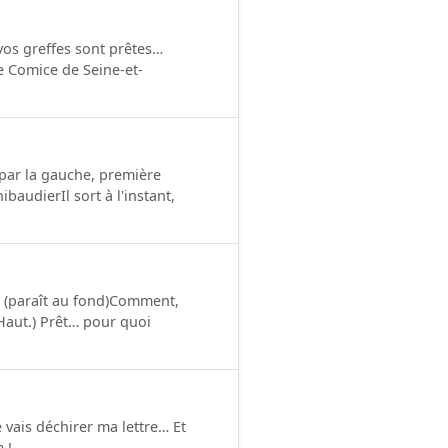
vos greffes sont prêtes…
 le Comice de Seine-et-
t par la gauche, première
baudierIl sort à l'instant,
x (paraît au fond)Comment,
(Haut.) Prêt… pour quoi
e vais déchirer ma lettre… Et
 !…...