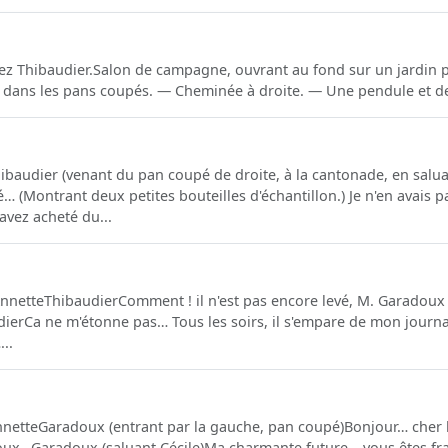
hez Thibaudier.Salon de campagne, ouvrant au fond sur un jardin 
 dans les pans coupés. — Cheminée à droite. — Une pendule et de
baudier (venant du pan coupé de droite, à la cantonade, en salua
 (Montrant deux petites bouteilles d'échantillon.) Je n'en avais pa
avez acheté du...
 AnnetteThibaudierComment ! il n'est pas encore levé, M. Garadoux 
erCa ne m'étonne pas… Tous les soirs, il s'empare de mon journal… 
..
netteGaradoux (entrant par la gauche, pan coupé)Bonjour… cher
ux…Garadoux (saluant Cécile)Ma charmante future… vous êtes fr