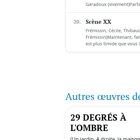
Garadoux (vivement)Parfai
20.
Scène XX
Frémissin, Cécile, Thibaud
Frémissin)Maintenant, fa
est plus timide que vous !
Autres œuvres d
29 DEGRÉS À
L'OMBRE
(Un jardin. A droite, la maiso