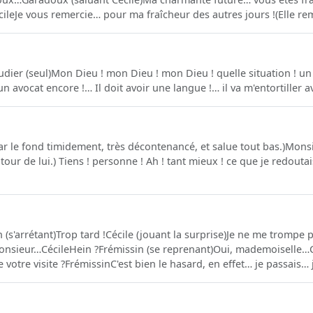
ileJe vous remercie… pour ma fraîcheur des autres jours !(Elle remo
udier (seul)Mon Dieu ! mon Dieu ! mon Dieu ! quelle situation ! u
un avocat encore !… Il doit avoir une langue !… il va m'entortiller a
 par le fond timidement, très décontenancé, et salue tout bas.)Mon
ur de lui.) Tiens ! personne ! Ah ! tant mieux ! ce que je redoutais 
 (s'arrétant)Trop tard !Cécile (jouant la surprise)Je ne me trompe 
monsieur…CécileHein ?Frémissin (se reprenant)Oui, mademoiselle…
otre visite ?FrémissinC'est bien le hasard, en effet… je passais… j