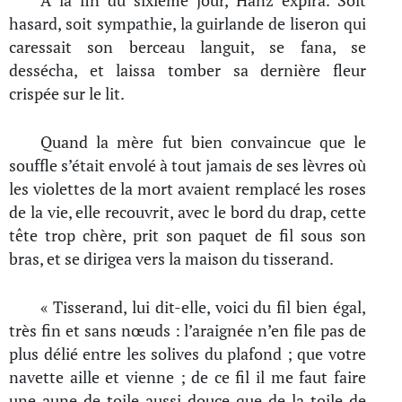
À la fin du sixième jour, Hanz expira. Soit
hasard, soit sympathie, la guirlande de liseron qui
caressait son berceau languit, se fana, se
dessécha, et laissa tomber sa dernière fleur
crispée sur le lit.
Quand la mère fut bien convaincue que le
souffle s’était envolé à tout jamais de ses lèvres où
les violettes de la mort avaient remplacé les roses
de la vie, elle recouvrit, avec le bord du drap, cette
tête trop chère, prit son paquet de fil sous son
bras, et se dirigea vers la maison du tisserand.
« Tisserand, lui dit-elle, voici du fil bien égal,
très fin et sans nœuds : l’araignée n’en file pas de
plus délié entre les solives du plafond ; que votre
navette aille et vienne ; de ce fil il me faut faire
une aune de toile aussi douce que de la toile de