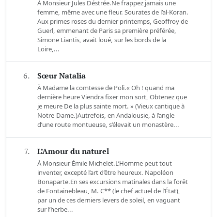
À Monsieur Jules Déstrée.Ne frappez jamais une
femme, même avec une fleur. Sourates de l’al-Koran.
Aux primes roses du dernier printemps, Geoffroy de
Guerl, emmenant de Paris sa première préférée,
Simone Liantis, avait loué, sur les bords de la
Loire,...
6.
Sœur Natalia
À Madame la comtesse de Poli.« Oh ! quand ma
dernière heure Viendra fixer mon sort, Obtenez que
je meure De la plus sainte mort. » (Vieux cantique à
Notre-Dame.)Autrefois, en Andalousie, à l’angle
d’une route montueuse, s’élevait un monastère...
7.
L’Amour du naturel
À Monsieur Émile Michelet.L’Homme peut tout
inventer, excepté l’art d’être heureux. Napoléon
Bonaparte.En ses excursions matinales dans la forêt
de Fontainebleau, M. C** (le chef actuel de l’État),
par un de ces derniers levers de soleil, en vaguant
sur l’herbe...