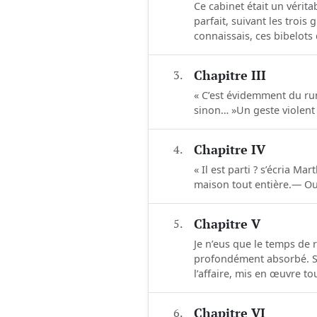
Ce cabinet était un vérita
parfait, suivant les troi
connaissais, ces bibelots
3.
Chapitre III
« C’est évidemment du runi
sinon… »Un geste violent a
4.
Chapitre IV
« Il est parti ? s’écria M
maison tout entière.— Oui 
5.
Chapitre V
Je n’eus que le temps de 
profondément absorbé. Sa 
l’affaire, mis en œuvre tou
6.
Chapitre VI