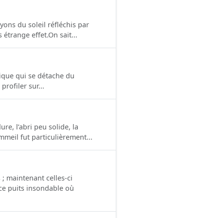
yons du soleil réfléchis par
 étrange effet.On sait...
tique qui se détache du
rofiler sur...
re, l’abri peu solide, la
meil fut particulièrement...
 ; maintenant celles-ci
ce puits insondable où