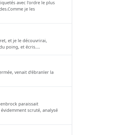
iquetés avec l’ordre le plus
oïdes.Comme je les
et, et je le découvrirai,
u poing, et écris....
fermée, venait d’ébranler la
.
denbrock paraissait
it évidemment scruté, analysé