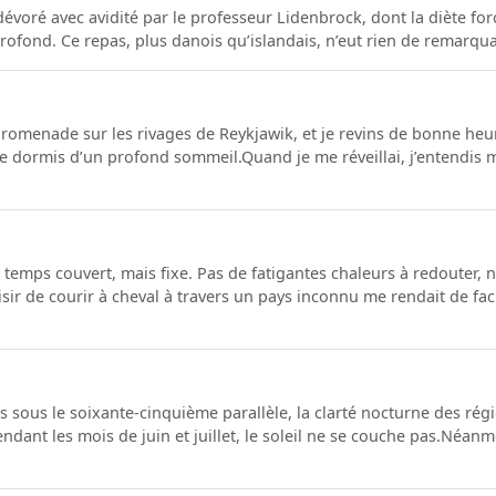
ut dévoré avec avidité par le professeur Lidenbrock, dont la diète f
rofond. Ce repas, plus danois qu’islandais, n’eut rien de remarqua
e promenade sur les rivages de Reykjawik, et je revins de bonne h
e dormis d’un profond sommeil.Quand je me réveillai, j’entendis 
 temps couvert, mais fixe. Pas de fatigantes chaleurs à redouter, 
isir de courir à cheval à travers un pays inconnu me rendait de fac
ais sous le soixante-cinquième parallèle, la clarté nocturne des rég
ndant les mois de juin et juillet, le soleil ne se couche pas.Néanm