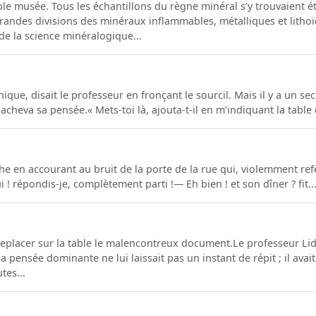
ble musée. Tous les échantillons du règne minéral s’y trouvaient ét
s grandes divisions des minéraux inflammables, métalliques et lith
 de la science minéralogique...
que, disait le professeur en fronçant le sourcil. Mais il y a un secr
cheva sa pensée.« Mets-toi là, ajouta-t-il en m’indiquant la table d
arthe en accourant au bruit de la porte de la rue qui, violemment re
! répondis-je, complètement parti !— Eh bien ! et son dîner ? fit..
replacer sur la table le malencontreux document.Le professeur Li
pensée dominante ne lui laissait pas un instant de répit ; il ava
tes...