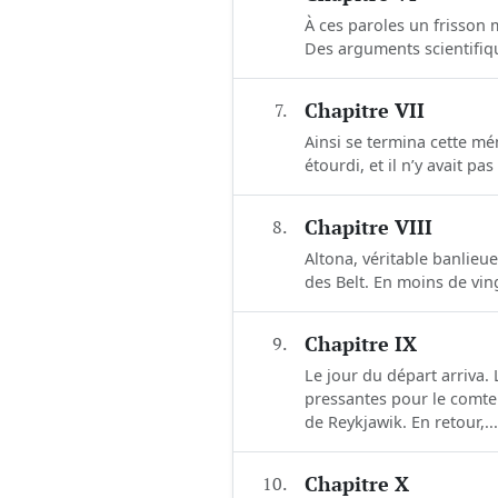
À ces paroles un frisson 
Des arguments scientifique
7.
Chapitre VII
Ainsi se termina cette m
étourdi, et il n’y avait p
8.
Chapitre VIII
Altona, véritable banlieu
des Belt. En moins de ving
9.
Chapitre IX
Le jour du départ arriva.
pressantes pour le comte 
de Reykjawik. En retour,...
10.
Chapitre X