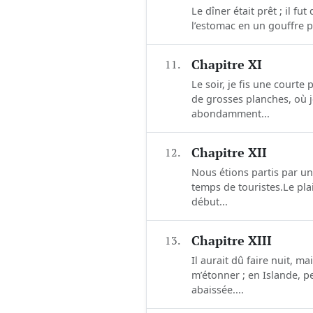
Le dîner était prêt ; il f
l’estomac en un gouffre p
11.
Chapitre XI
Le soir, je fis une court
de grosses planches, où j
abondamment...
12.
Chapitre XII
Nous étions partis par un
temps de touristes.Le pla
début...
13.
Chapitre XIII
Il aurait dû faire nuit, m
m’étonner ; en Islande, pe
abaissée....