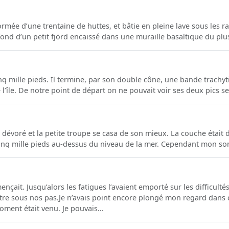
rmée d’une trentaine de huttes, et bâtie en pleine lave sous les ra
 fond d’un petit fjörd encaissé dans une muraille basaltique du plus
inq mille pieds. Il termine, par son double cône, une bande trachy
île. De notre point de départ on ne pouvait voir ses deux pics se p
évoré et la petite troupe se casa de son mieux. La couche était du
 cinq mille pieds au-dessus du niveau de la mer. Cependant mon som
çait. Jusqu’alors les fatigues l’avaient emporté sur les difficultés
ître sous nos pas.Je n’avais point encore plongé mon regard dans 
moment était venu. Je pouvais...