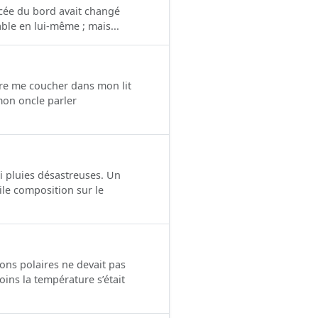
orcée du bord avait changé
ble en lui-même ; mais...
eure me coucher dans mon lit
mon oncle parler
ni pluies désastreuses. Un
ile composition sur le
ions polaires ne devait pas
oins la température s’était