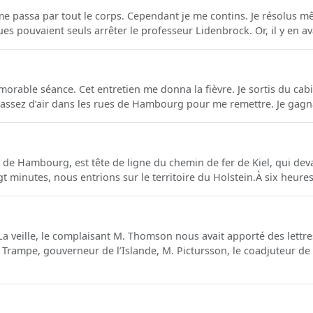
me passa par tout le corps. Cependant je me contins. Je résolus m
s pouvaient seuls arrêter le professeur Lidenbrock. Or, il y en ava
émorable séance. Cet entretien me donna la fièvre. Je sortis du c
as assez d’air dans les rues de Hambourg pour me remettre. Je gagna
e de Hambourg, est tête de ligne du chemin de fer de Kiel, qui dev
t minutes, nous entrions sur le territoire du Holstein.À six heures 
 La veille, le complaisant M. Thomson nous avait apporté des let
Trampe, gouverneur de l’Islande, M. Pictursson, le coadjuteur de 