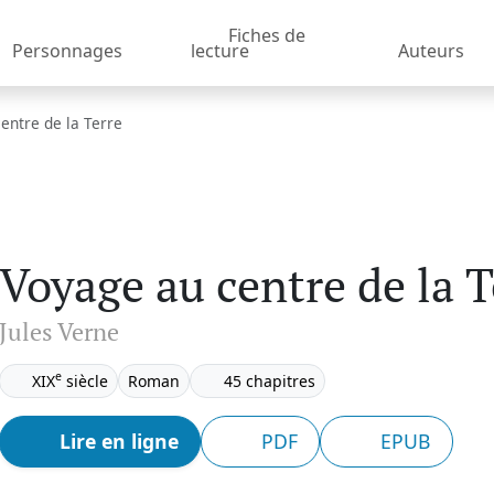
Fiches de
Personnages
lecture
Auteurs
entre de la Terre
Voyage au centre de la T
Jules Verne
e
XIX
siècle
Roman
45 chapitres
Lire en ligne
PDF
EPUB