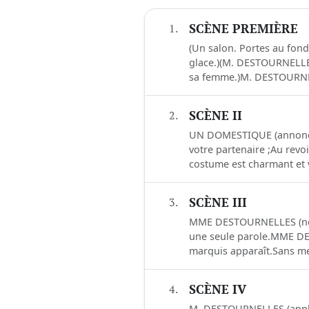
1.
SCÈNE PREMIÈRE
(Un salon. Portes au fond
glace.)(M. DESTOURNELLES 
sa femme.)M. DESTOURN
2.
SCÈNE II
UN DOMESTIQUE (annonça
votre partenaire ;Au rev
costume est charmant et v
3.
SCÈNE III
MME DESTOURNELLES (nerve
une seule parole.MME DE
marquis apparaît.Sans me v
4.
SCÈNE IV
M. DESTOURNELLES (applaud