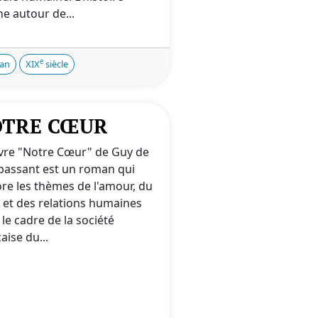
e autour de...
e
an
XIX
siècle
OTRE CŒUR
vre "Notre Cœur" de Guy de
assant est un roman qui
ore les thèmes de l'amour, du
r et des relations humaines
le cadre de la société
aise du...