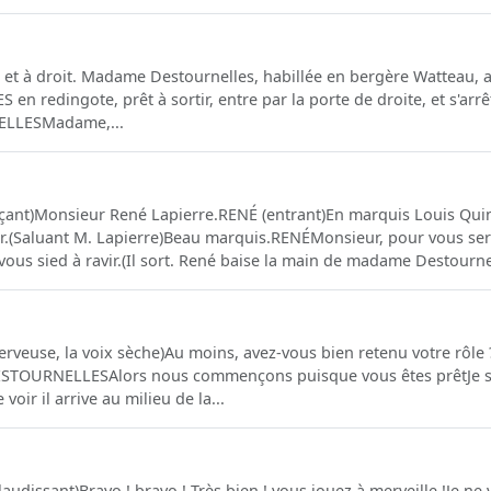
 et à droit. Madame Destournelles, habillée en bergère Watteau, a
en redingote, prêt à sortir, entre par la porte de droite, et s'arr
ELLESMadame,...
nt)Monsieur René Lapierre.RENÉ (entrant)En marquis Louis Qu
oir.(Saluant M. Lapierre)Beau marquis.RENÉMonsieur, pour vous 
ous sied à ravir.(Il sort. René baise la main de madame Destournel
use, la voix sèche)Au moins, avez-vous bien retenu votre rôle ?
STOURNELLESAlors nous commençons puisque vous êtes prêtJe su
oir il arrive au milieu de la...
issant)Bravo ! bravo ! Très bien ! vous jouez à merveille !Je ne 