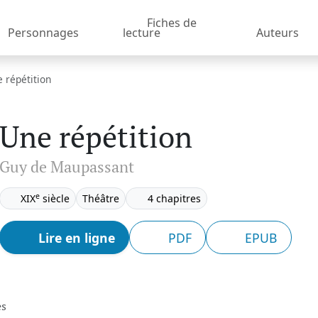
Fiches de
Personnages
lecture
Auteurs
 répétition
Une répétition
Guy de Maupassant
e
XIX
siècle
Théâtre
4 chapitres
Lire en ligne
PDF
EPUB
es