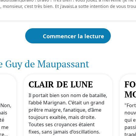
monsieur, c'est très bien. Et j'avaisLa sotte intention de vous trou
Commencer la lecture
e Guy de Maupassant
CLAIR DE LUNE
FO
M
Il portait bien son nom de bataille,
l’abbé Marignan. C’était un grand
 Non,
"For
prêtre maigre, fanatique, d’âme
nais
nouv
toujours exaltée, mais droite.
nté
qui e
Toutes ses croyances étaient
e me
passi
fixes, sans jamais d’oscillations.
e...
trag