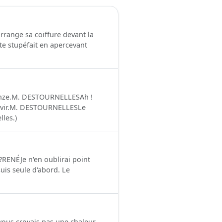
rrange sa coiffure devant la
ête stupéfait en apercevant
inze.M. DESTOURNELLESAh !
servir.M. DESTOURNELLESLe
les.)
RENÉJe n'en oublirai point
is seule d'abord. Le
vous croyais pas une chaleur