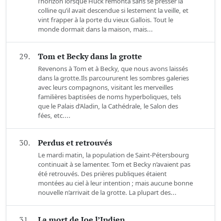
l’horizon lorsque Huck remonta sans se presser la
colline qu’il avait descendue si lestement la veille, et
vint frapper à la porte du vieux Gallois. Tout le
monde dormait dans la maison, mais...
29.
Tom et Becky dans la grotte
Revenons à Tom et à Becky, que nous avons laissés
dans la grotte.Ils parcoururent les sombres galeries
avec leurs compagnons, visitant les merveilles
familières baptisées de noms hyperboliques, tels
que le Palais d’Aladin, la Cathédrale, le Salon des
fées, etc....
30.
Perdus et retrouvés
Le mardi matin, la population de Saint-Pétersbourg
continuait à se lamenter. Tom et Becky n’avaient pas
été retrouvés. Des prières publiques étaient
montées au ciel à leur intention ; mais aucune bonne
nouvelle n’arrivait de la grotte. La plupart des...
31.
La mort de Joe l’Indien