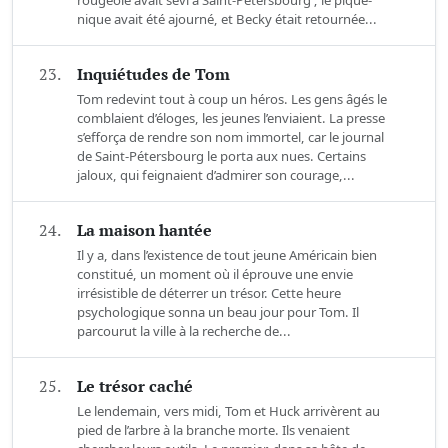
rougeole avait sévi à Saint-Pétersbourg ; le pique-
nique avait été ajourné, et Becky était retournée...
23.
Inquiétudes de Tom
Tom redevint tout à coup un héros. Les gens âgés le
comblaient d’éloges, les jeunes l’enviaient. La presse
s’efforça de rendre son nom immortel, car le journal
de Saint-Pétersbourg le porta aux nues. Certains
jaloux, qui feignaient d’admirer son courage,...
24.
La maison hantée
Il y a, dans l’existence de tout jeune Américain bien
constitué, un moment où il éprouve une envie
irrésistible de déterrer un trésor. Cette heure
psychologique sonna un beau jour pour Tom. Il
parcourut la ville à la recherche de...
25.
Le trésor caché
Le lendemain, vers midi, Tom et Huck arrivèrent au
pied de l’arbre à la branche morte. Ils venaient