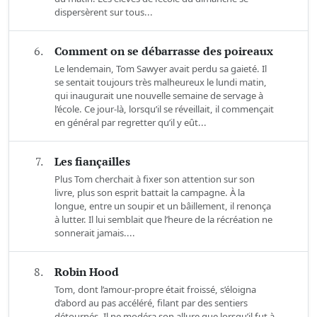
dispersèrent sur tous...
6.
Comment on se débarrasse des poireaux
Le lendemain, Tom Sawyer avait perdu sa gaieté. Il
se sentait toujours très malheureux le lundi matin,
qui inaugurait une nouvelle semaine de servage à
l’école. Ce jour-là, lorsqu’il se réveillait, il commençait
en général par regretter qu’il y eût...
7.
Les fiançailles
Plus Tom cherchait à fixer son attention sur son
livre, plus son esprit battait la campagne. À la
longue, entre un soupir et un bâillement, il renonça
à lutter. Il lui semblait que l’heure de la récréation ne
sonnerait jamais....
8.
Robin Hood
Tom, dont l’amour-propre était froissé, s’éloigna
d’abord au pas accéléré, filant par des sentiers
détournés. Il ne modéra son allure que lorsqu’il fut à