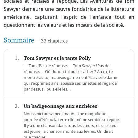
sociales et raciales à l'époque. Les Aventures de Tom
Sawyer demeure une œuvre fondatrice de la littérature
américaine, capturant l'esprit de l'enfance tout en
questionnant les valeurs et les mœurs de la société.
Sommaire
— 33 chapitres
1.
Tom Sawyer et la tante Polly
— Tom !Pas de réponse.— Tom Sawyer !Pas de
réponse.— Où donc a-t-il pu se cacher ? Ah ça, te
montreras-tu, mauvais garnement ?La vieille dame
qui s’exprimait ainsi abaissa ses lunettes et regarda
par dessus ; puis elle les...
2.
Un badigeonnage aux enchères
Nous voici au samedi matin. Une magnifique
journée d’été où la terre elle-même semble se réjouir.
Il y a une chanson dans tous les cœurs, et si le cœur
est jeune, la chanson monte aux lèvres. On dirait
que chaque...