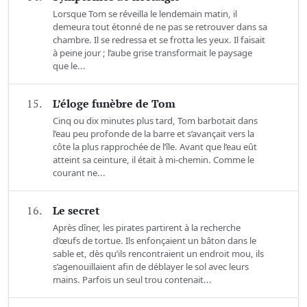
Lorsque Tom se réveilla le lendemain matin, il
demeura tout étonné de ne pas se retrouver dans sa
chambre. Il se redressa et se frotta les yeux. Il faisait
à peine jour ; l’aube grise transformait le paysage
que le...
15.
L’éloge funèbre de Tom
Cinq ou dix minutes plus tard, Tom barbotait dans
l’eau peu profonde de la barre et s’avançait vers la
côte la plus rapprochée de l’île. Avant que l’eau eût
atteint sa ceinture, il était à mi-chemin. Comme le
courant ne...
16.
Le secret
Après dîner, les pirates partirent à la recherche
d’œufs de tortue. Ils enfonçaient un bâton dans le
sable et, dès qu’ils rencontraient un endroit mou, ils
s’agenouillaient afin de déblayer le sol avec leurs
mains. Parfois un seul trou contenait...