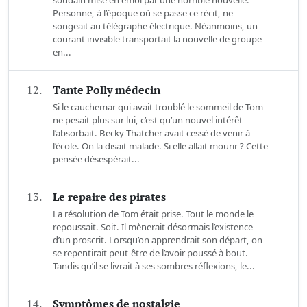
soudain mise en émoi par une horrible nouvelle.
Personne, à l’époque où se passe ce récit, ne
songeait au télégraphe électrique. Néanmoins, un
courant invisible transportait la nouvelle de groupe
en...
12.
Tante Polly médecin
Si le cauchemar qui avait troublé le sommeil de Tom
ne pesait plus sur lui, c’est qu’un nouvel intérêt
l’absorbait. Becky Thatcher avait cessé de venir à
l’école. On la disait malade. Si elle allait mourir ? Cette
pensée désespérait...
13.
Le repaire des pirates
La résolution de Tom était prise. Tout le monde le
repoussait. Soit. Il mènerait désormais l’existence
d’un proscrit. Lorsqu’on apprendrait son départ, on
se repentirait peut-être de l’avoir poussé à bout.
Tandis qu’il se livrait à ses sombres réflexions, le...
14.
Symptômes de nostalgie