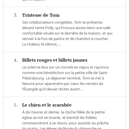
3.
Tristesse de Tom
Ses collaborateurs congédiés, Tom se présenta
devant tante Polly, qu’il trouva assise dans une salle
confortable située sur le derrière de la maison, et qui
servait à la fois de parloir et de chambre à coucher.
La chaleur, le silence,...
4.
Billets rouges et billets jaunes
Le soleil se leva sur un monde en repos et rayonna
comme une bénédiction sur la petite ville de Saint-
Pétersbourg. Le déjeuner terminé, Tom se mit à
l’œuvre pour apprendre par cœur les versets de
l’Évangile qu’il devait réciter avant...
5.
Le chien et le scarabée
À dix heures et demie, la cloche fêlée de la petite
église se mit en branle, et bientôt les fidèles
commencèrent à se réunir, pour assister au prêche
du matin. Les élèves de l’école du dimanche se